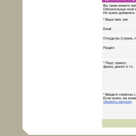
Вы также можете при
Обязательные поля 
Не нужно добавлять 
* Ваше имя, ник
Email
Откуда вы (страна, г
Раздел
* Перл, прикол,
фраза, диалог и т.п.
* Введите символы с
Если нужно, вы мож
обновить картинку