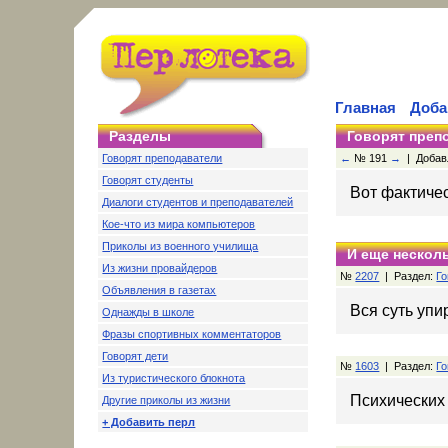
Главная
Доба
Разделы
Говорят преп
Говорят преподаватели
←
№ 191
→
| Добавл
Говорят студенты
Вот фактичес
Диалоги студентов и преподавателей
Кое-что из мира компьютеров
Приколы из военного училища
И еще несколь
Из жизни провайдеров
№
2207
| Раздел:
Го
Объявления в газетах
Вся суть упир
Однажды в школе
Фразы спортивных комментаторов
Говорят дети
№
1603
| Раздел:
Го
Из туристического блокнота
Психических 
Другие приколы из жизни
+ Добавить перл