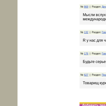
№
869
| Раздел:
Дру
Мысли вслух
международн
№
132
| Раздел:
Гов
R у нас для ч
№
176
| Раздел:
Гов
Будьте серь
№
627
| Раздел:
При
Товарищ кур
Добавить пер