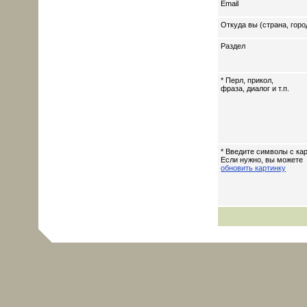
Email
Откуда вы (страна, горо
Раздел
* Перл, прикол,
фраза, диалог и т.п.
* Введите символы с кар
Если нужно, вы можете
обновить картинку