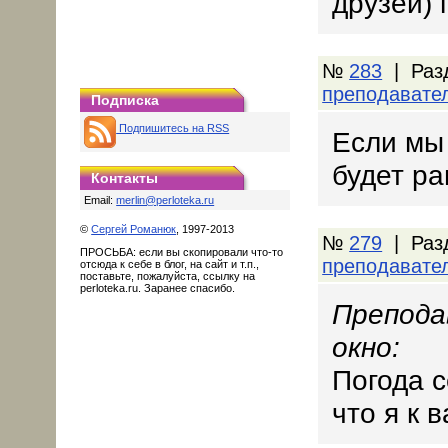
друзей)
№
283
| Раз
преподавате
Подписка
Подпишитесь на RSS
Если мы 
будет ра
Контакты
Email:
merlin@perloteka.ru
©
Сергей Романюк
, 1997-2013
№
279
| Раз
ПРОСЬБА: если вы скопировали что-то
преподавате
отсюда к себе в блог, на сайт и т.п.,
поставьте, пожалуйста, ссылку на
perloteka.ru. Заранее спасибо.
Препода
окно:
Погода с
что я к 