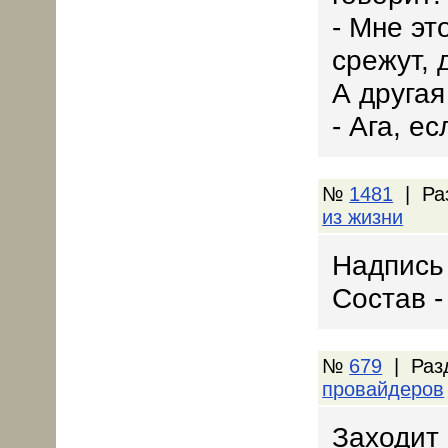
- Мне эт
срежут, 
А другая
- Ага, е
№
1481
| Ра
из жизни
Надпись 
Состав -
№
679
| Раз
провайдеров
Заходит 