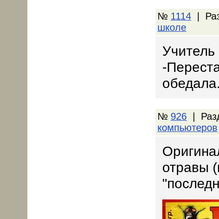
№
1114
| Ра
школе
Учитель 
-Переста
обедала
№
926
| Раз
компьютеров
Оригина
отравы (
"последн