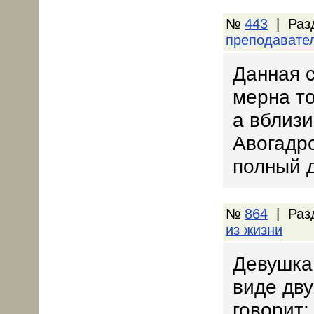
№
443
| Раз
преподавате
Данная с
мерна то
а вблизи
Авогадро
полный 
№
864
| Раз
из жизни
Девушка 
виде дву
говорит: