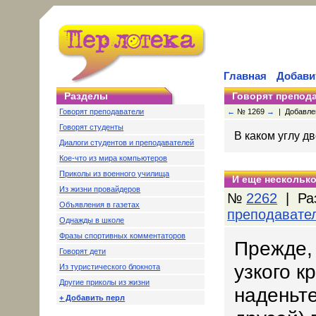
Главная
Добави
Разделы
Говорят препод
Говорят преподаватели
←
№ 1269
→
| Добавлен
Говорят студенты
В каком углу д
Диалоги студентов и преподавателей
Кое-что из мира компьютеров
Приколы из военного училища
И еще несколько
Из жизни провайдеров
№
2262
| Ра
Объявления в газетах
преподавате
Однажды в школе
Фразы спортивных комментаторов
Прежде,
Говорят дети
узкого к
Из туристического блокнота
Другие приколы из жизни
наденьте
+ Добавить перл