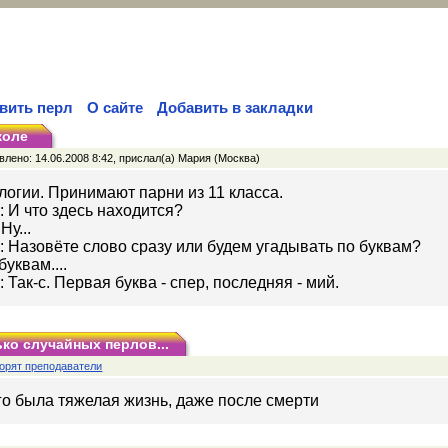
вить перл
О сайте
Добавить в закладки
коле
лено: 14.06.2008 8:42, прислал(а) Мария (Москва)
логии. Принимают парни из 11 класса.
 И что здесь находится?
Ну...
 Назовёте слово сразу или будем угадывать по буквам?
уквам....
 Так-с. Первая буква - спер, последняя - мий.
ко случайных перлов...
орят преподаватели
го была тяжелая жизнь, даже после смерти