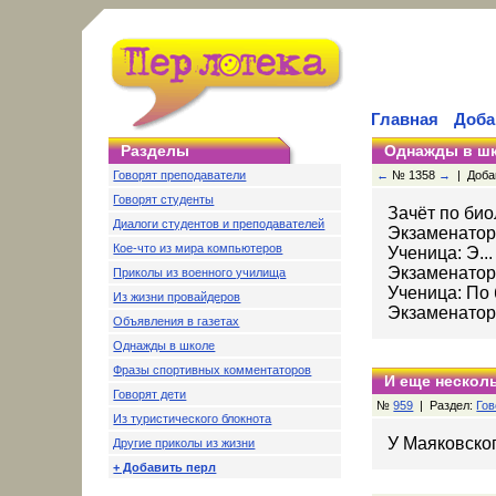
Главная
Доба
Разделы
Однажды в ш
Говорят преподаватели
←
№ 1358
→
| Добав
Говорят студенты
Зачёт по био
Диалоги студентов и преподавателей
Экзаменатор:
Кое-что из мира компьютеров
Ученица: Э... 
Экзаменатор:
Приколы из военного училища
Ученица: По б
Из жизни провайдеров
Экзаменатор:
Объявления в газетах
Однажды в школе
Фразы спортивных комментаторов
И еще несколь
Говорят дети
№
959
| Раздел:
Гов
Из туристического блокнота
У Маяковско
Другие приколы из жизни
+ Добавить перл