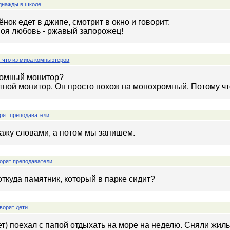
днажды в школе
ёнок едет в джипе, смотрит в окно и говорит:
 моя любовь - ржавый запорожец!
-что из мира компьютеров
ромный монитор?
ветной монитор. Он просто похож на монохромный. Потому ч
рят преподаватели
кажу словами, а потом мы запишем.
орят преподаватели
откуда памятник, который в парке сидит?
ворят дети
ет) поехал с папой отдыхать на море на неделю. Сняли жиль