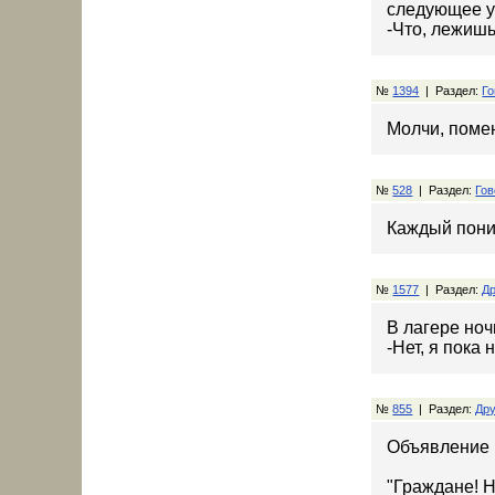
следующее ут
-Что, лежишь
№
1394
| Раздел:
Го
Молчи, помен
№
528
| Раздел:
Гов
Каждый пони
№
1577
| Раздел:
Др
В лагере ноч
-Нет, я пока 
№
855
| Раздел:
Дру
Объявление в
"Граждане! Н