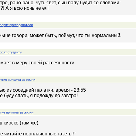
ро, рано-рано, чуть свет, сын папу будит со словами:
?! А я всю ночь не ел!
ворят преподаватели
ьше говори, может быть, поймут, что ты нормальный.
орят студенты
мает в меру своей рассеянности.
угие приколы из жизни
ью из соседней палатки, время - 23:55
не буду спать, я подожду до завтра!
гие приколы из жизни
 киоске (там же):
е читайте неоплаченные газеты!"