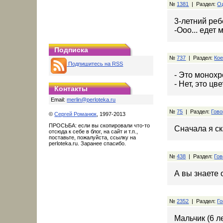
№
1381
| Раздел:
О
3-летний реб
-Ооо... едет
Подписка
№
737
| Раздел:
Кое
Подпишитесь на RSS
- Это монох
- Нет, это ц
Контакты
Email:
merlin@perloteka.ru
№
75
| Раздел:
Гово
©
Сергей Романюк
, 1997-2013
ПРОСЬБА: если вы скопировали что-то
Сначала я с
отсюда к себе в блог, на сайт и т.п.,
поставьте, пожалуйста, ссылку на
perloteka.ru. Заранее спасибо.
№
438
| Раздел:
Гов
А вы знаете 
№
2352
| Раздел:
Го
Мальчик (6 л