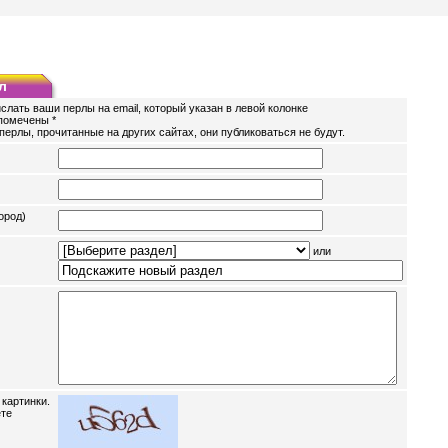
л
слать ваши перлы на email, который указан в левой колонке
помечены *
перлы, прочитанные на других сайтах, они публиковаться не будут.
ород)
или
 картинки.
ете