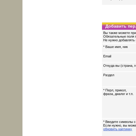
Добавить пер
Вы также можете при
Обязательные поля 
Не нужно добавлять 
* Ваше имя, ник
Email
Откуда вы (страна, г
Раздел
* Перл, прикол,
фраза, диалог и т.п.
* Введите символы с
Если нужно, вы мож
обновить картинку