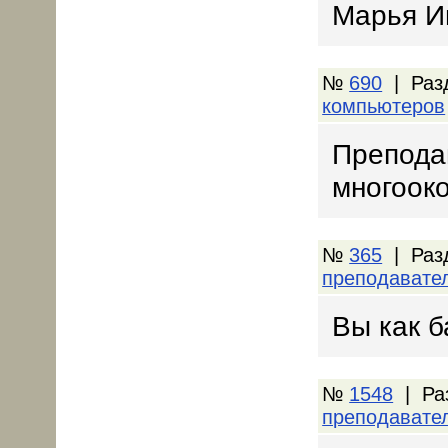
Марья Ив
№
690
| Раз
компьютеров
Преподав
многоок
№
365
| Раз
преподавате
Вы как б
№
1548
| Ра
преподавате