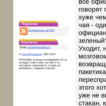
все офи
говорят 
хуже че
чая - од
Подписка
Подпишитесь на RSS
официан
зеленый?
Контакты
Уходит, 
Email:
merlin@perloteka.ru
мозговом
©
Сергей Романюк
, 1997-2013
ПРОСЬБА: если вы скопировали что-то
возвращ
отсюда к себе в блог, на сайт и т.п.,
поставьте, пожалуйста, ссылку на
perloteka.ru. Заранее спасибо.
пакетика
переспр
этого хо
уже не в
стакан, 