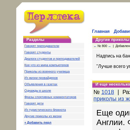
Главная
Добави
Разделы
Другие приколы
Говорят преподаватели
←
№ 800
→
| Добавлено:
Говорят студенты
Hадпись на ба
Диалоги студентов и преподавателей
Кое-что из мира компьютеров
"Лучше всего у
Приколы из военного училища
Из жизни провайдеров
И еще несколько
Объявления в газетах
Однажды в школе
№
1018
| Ра
Фразы спортивных комментаторов
приколы из ж
Говорят дети
Из туристического блокнота
Еще один
Другие приколы из жизни
Англии. 
+ Добавить перл