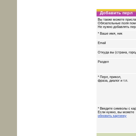
Добавить перл
Вы также можете присла
Обязательные поля пом
Не нужно добавлять перл
* Ваше имя, ник
Email
Откуда вы (страна, горо
Раздел
* Перл, прикол,
фраза, диалог и т.п.
* Введите символы с кар
Если нужно, вы можете
обновить картинку