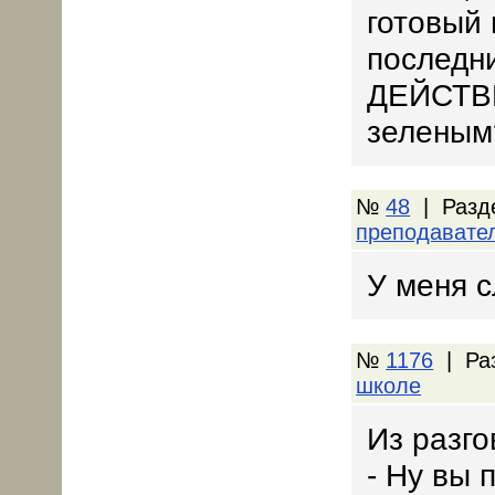
готовый 
последн
ДЕЙСТВИ
зеленым?
№
48
| Разд
преподавате
У меня с
№
1176
| Ра
школе
Из разго
- Ну вы 