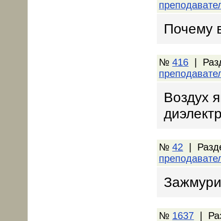
преподавате
Почему 
№
416
| Раз
преподавате
Воздух я
диэлект
№
42
| Разд
преподавате
Зажмури
№
1637
| Ра