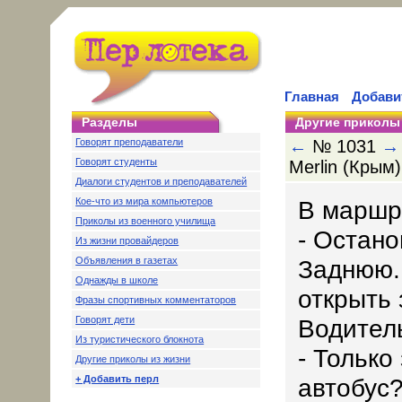
Главная
Добави
Разделы
Другие приколы
Говорят преподаватели
←
№ 1031
→
Говорят студенты
Merlin (Крым)
Диалоги студентов и преподавателей
Кое-что из мира компьютеров
В маршру
Приколы из военного училища
- Остано
Из жизни провайдеров
Объявления в газетах
Заднюю. 
Однажды в школе
открыть
Фразы спортивных комментаторов
Говорят дети
Водител
Из туристического блокнота
- Только
Другие приколы из жизни
+ Добавить перл
автобус