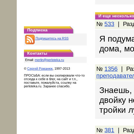
И еще несколько
№
533
| Раз
Подписка
Я подума
Подпишитесь на RSS
дома, мо
Контакты
Email:
merlin@perloteka.ru
№
1356
| Ра
©
Сергей Романюк
, 1997-2013
преподавате
ПРОСЬБА: если вы скопировали что-то
отсюда к себе в блог, на сайт и т.п.,
поставьте, пожалуйста, ссылку на
perloteka.ru. Заранее спасибо.
Знаешь, 
двойку н
тройки л
№
381
| Раз