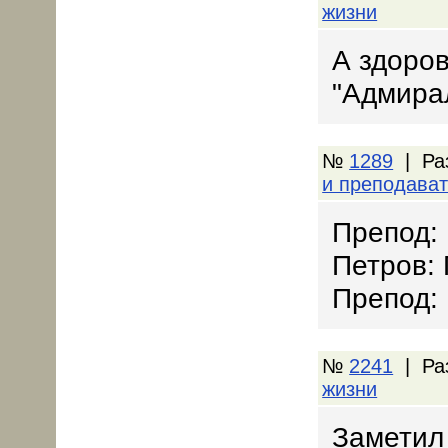
жизни
А здоров
"Адмира
№
1289
| Ра
и преподава
Препод: 
Петров:
Препод:
№
2241
| Ра
жизни
Заметил 