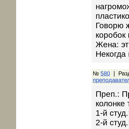
нагромо
пластик
Говорю ж
коробок 
Жена: это
Некогда 
№
580
| Раз
преподавате
Преп.: П
колонке 
1-й студ
2-й студ