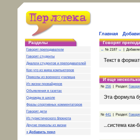
Главная
Добави
Разделы
Говорят препод
Говорят преподаватели
←
№ 2187
→
| Добавлен
Говорят студенты
Текст в формате 
Диалоги студентов и преподавателей
Кое-что из мира компьютеров
Приколы из военного училища
И еще несколько
Из жизни провайдеров
№
256
| Раздел:
Говоря
Объявления в газетах
Эта формула бу
Однажды в школе
Фразы спортивных комментаторов
Говорят дети
№
441
| Раздел:
Говоря
Из туристического блокнота
...система как-
Другие приколы из жизни
+ Добавить перл