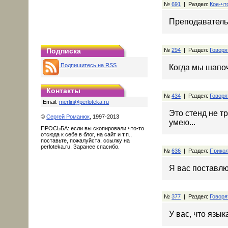
№
691
| Раздел:
Кое-чт
Преподаватель:
Подписка
№
294
| Раздел:
Говоря
Подпишитесь на RSS
Когда мы шапоч
Контакты
№
434
| Раздел:
Говоря
Email:
merlin@perloteka.ru
Это стенд не тр
©
Сергей Романюк
, 1997-2013
умею...
ПРОСЬБА: если вы скопировали что-то
отсюда к себе в блог, на сайт и т.п.,
поставьте, пожалуйста, ссылку на
perloteka.ru. Заранее спасибо.
№
636
| Раздел:
Прикол
Я вас поставлю
№
377
| Раздел:
Говоря
У вас, что язык