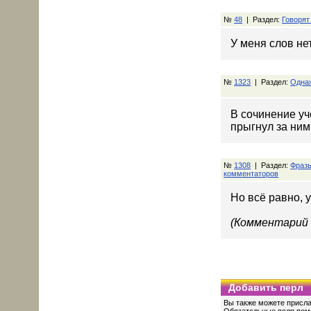
№
48
| Раздел:
Говорят
У меня слов нет
№
1323
| Раздел:
Одна
В сочинение уч
прыгнул за ним
№
1308
| Раздел:
Фраз
комментаторов
Но всё равно, 
(Комментарий 
Добавить перл
Вы также можете присла