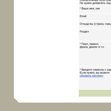
Обязательные поля пом
Не нужно добавлять перл
* Ваше имя, ник
Email
Откуда вы (страна, горо
Раздел
* Перл, прикол,
фраза, диалог и т.п.
* Введите символы с кар
Если нужно, вы можете
обновить картинку