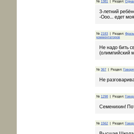
№
1381
| Раздел:
Одна
3-летний ребёно
-Ооо... едет м
№
2183
| Раздел:
Фраз
комментаторов
Не надо бить св
(олимпийский м
№
367
| Раздел:
Говоря
Не разговарива
№
1298
| Раздел:
Говор
Семенихин! По
№
1562
| Раздел:
Говор
Высшая Школа