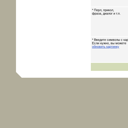
* Перл, прикол,
фраза, диалог и т.п.
* Введите символы с кар
Если нужно, вы можете
обновить картинку