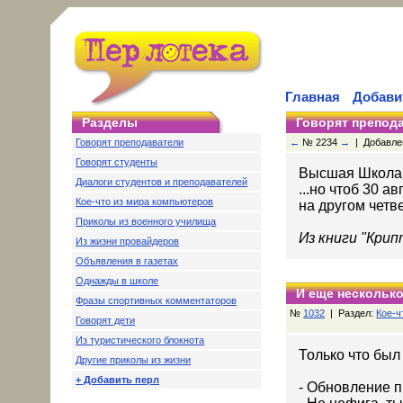
Главная
Добави
Разделы
Говорят препод
Говорят преподаватели
←
№ 2234
→
| Добавлено
Говорят студенты
Высшая Школа
Диалоги студентов и преподавателей
...но чтоб 30 а
Кое-что из мира компьютеров
на другом четв
Приколы из военного училища
Из книги "Кри
Из жизни провайдеров
Объявления в газетах
Однажды в школе
И еще несколько
Фразы спортивных комментаторов
№
1032
| Раздел:
Кое-ч
Говорят дети
Из туристического блокнота
Только что был
Другие приколы из жизни
+ Добавить перл
- Обновление п