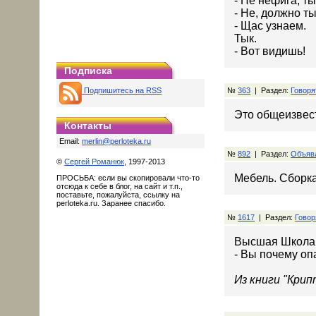
- Не нефига, ты
- Не, должно ты
- Щас узнаем.
Тык.
- Вот видишь!
Подписка
Подпишитесь на RSS
№
363
| Раздел:
Говоря
Это общеизвес
Контакты
Email:
merlin@perloteka.ru
№
892
| Раздел:
Объявл
©
Сергей Романюк
, 1997-2013
Мебель. Сборка
ПРОСЬБА: если вы скопировали что-то
отсюда к себе в блог, на сайт и т.п.,
поставьте, пожалуйста, ссылку на
perloteka.ru. Заранее спасибо.
№
1617
| Раздел:
Говор
Высшая Школа
- Вы почему оп
Из книги "Кри