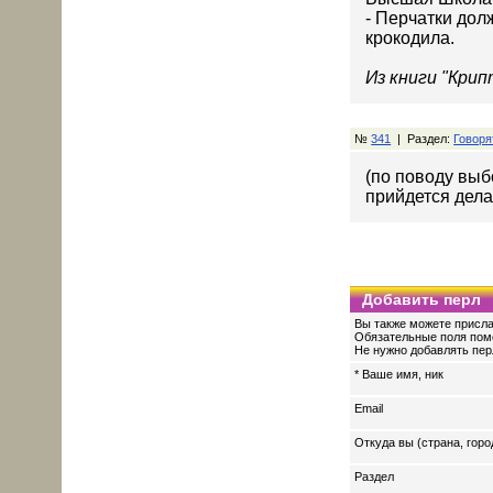
- Перчатки дол
крокодила.
Из книги "Кри
№
341
| Раздел:
Говоря
(по поводу выб
прийдется делат
Добавить перл
Вы также можете присла
Обязательные поля пом
Не нужно добавлять перл
* Ваше имя, ник
Email
Откуда вы (страна, горо
Раздел