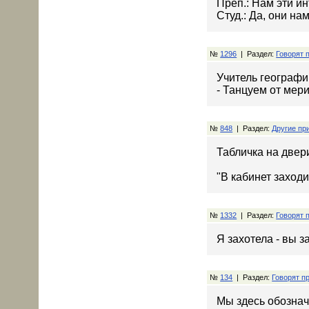
Преп.: Нам эти и
Студ.: Да, они на
№
1296
| Раздел:
Говорят 
Учитель географии
- Танцуем от мери
№
848
| Раздел:
Другие пр
Табличка на двер
"В кабинет заход
№
1332
| Раздел:
Говорят 
Я захотела - вы з
№
134
| Раздел:
Говорят п
Мы здесь обозначи