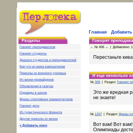
Главная
Добавить
Разделы
Говорят преподав
Говорят преподаватели
←
№ 406
→
| Добавлено: 12
Говорят студенты
Перестаньте кива
Диалоги студентов и преподавателей
Кое-что из мира компьютеров
Приколы из военного училища
И еще несколько с
Из жизни провайдеров
№
309
| Раздел:
Говорят п
Объявления в газетах
Это же вредная ра
Однажды в школе
не знаете!
Фразы спортивных комментаторов
Говорят дети
Из туристического блокнота
№
1207
| Раздел:
Фразы сп
Другие приколы из жизни
Вот вам! Вот вам
+ Добавить перл
Олимпиады достоит