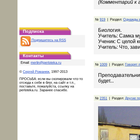
(Комментарий к 
№
919
| Раздел:
Однажды 
Биология.
Подписка
Учитель: Самка м
Подпишитесь на RSS
Ученик: С целой 
Учитель: Что, зав
Контакты
Email:
merlin@perloteka.ru
№
1009
| Раздел:
Говорят 
©
Сергей Романюк
, 1997-2013
Преподавательниц
ПРОСЬБА: если вы скопировали что-то
будет...
отсюда к себе в блог, на сайт и т.п.,
поставьте, пожалуйста, ссылку на
perloteka.ru. Заранее спасибо.
№
2351
| Раздел:
Другие п