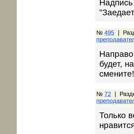
Надпись 
"Заедает
№
495
| Раз
преподавате
Направо
будет, н
смените
№
72
| Разд
преподавате
Только в
нравится