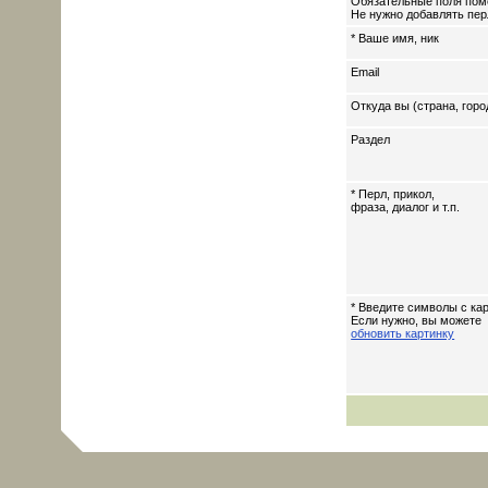
Обязательные поля пом
Не нужно добавлять перл
* Ваше имя, ник
Email
Откуда вы (страна, горо
Раздел
* Перл, прикол,
фраза, диалог и т.п.
* Введите символы с кар
Если нужно, вы можете
обновить картинку