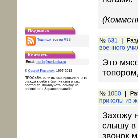
(Коммен
Подписка
№
631
| Раз
Подпишитесь на RSS
военного уч
Контакты
Это мясо
Email:
merlin@perloteka.ru
топором,
©
Сергей Романюк
, 1997-2013
ПРОСЬБА: если вы скопировали что-то
отсюда к себе в блог, на сайт и т.п.,
поставьте, пожалуйста, ссылку на
perloteka.ru. Заранее спасибо.
№
1050
| Ра
приколы из ж
Захожу н
слышу в 
звонок м