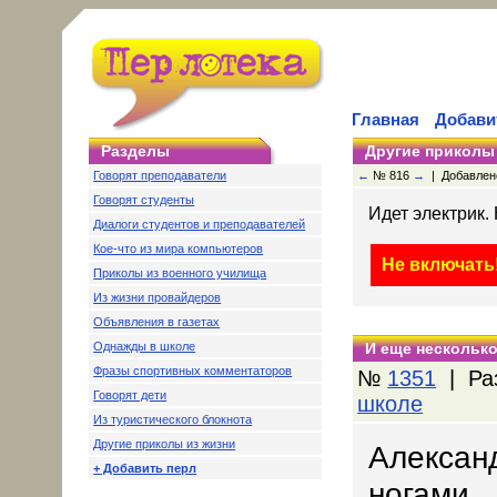
Главная
Добави
Разделы
Другие приколы
Говорят преподаватели
←
№ 816
→
| Добавлено:
Говорят студенты
Идет электрик. 
Диалоги студентов и преподавателей
Кое-что из мира компьютеров
Не включать
Приколы из военного училища
Из жизни провайдеров
Объявления в газетах
Однажды в школе
И еще несколько
Фразы спортивных комментаторов
№
1351
| Ра
Говорят дети
школе
Из туристического блокнота
Другие приколы из жизни
Александ
+ Добавить перл
ногами.