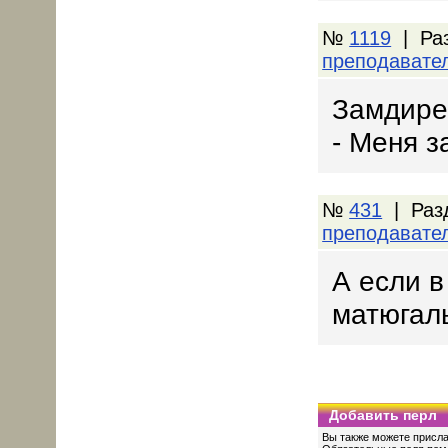
№
1119
| Ра
преподавате
Замдире
- Меня з
№
431
| Раз
преподавате
А если в
матюгаль
Добавить перл
Вы также можете присла