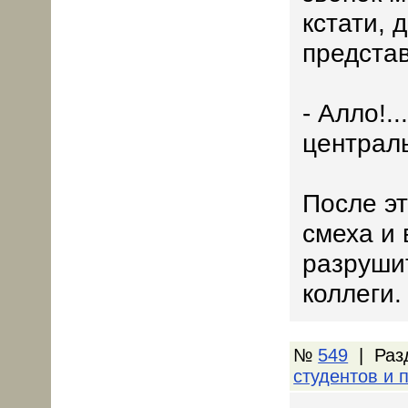
кстати, 
представ
- Алло!.
централь
После эт
смеха и 
разруши
коллеги.
№
549
| Раз
студентов и 