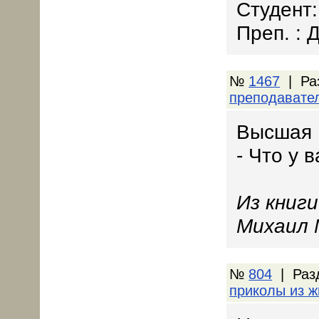
Студент
Преп. : 
№
1467
| Ра
преподавате
Высшая 
- Что у 
Из книг
Михаил 
№
804
| Раз
приколы из ж