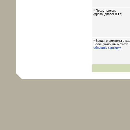
* Перл, прикол,
фраза, диалог и т.п.
* Введите символы с кар
Если нужно, вы можете
обновить картинку