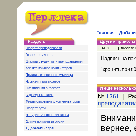
Главная
Добави
Разделы
Другие приколы
Говорят преподаватели
←
№ 861
→
| Добавлено:
Говорят студенты
Надпись на пак
Диалоги студентов и преподавателей
Кое-что из мира компьютеров
"хранить при t 
Приколы из военного училища
Из жизни провайдеров
И еще несколько
Объявления в газетах
Однажды в школе
№
1361
| Ра
Фразы спортивных комментаторов
преподавате
Говорят дети
Из туристического блокнота
Внимание
Другие приколы из жизни
вернее, 
+ Добавить перл