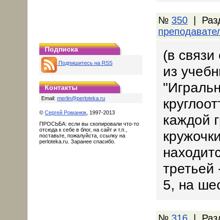
№
350
| Раз
преподавате
Подписка
(в связ
Подпишитесь на RSS
из учебн
"Игральн
Контакты
Email:
merlin@perloteka.ru
круглоо
©
Сергей Романюк
, 1997-2013
каждой 
ПРОСЬБА: если вы скопировали что-то
отсюда к себе в блог, на сайт и т.п.,
кружочки
поставьте, пожалуйста, ссылку на
perloteka.ru. Заранее спасибо.
находитс
третьей -
5, на шес
№
316
| Раз