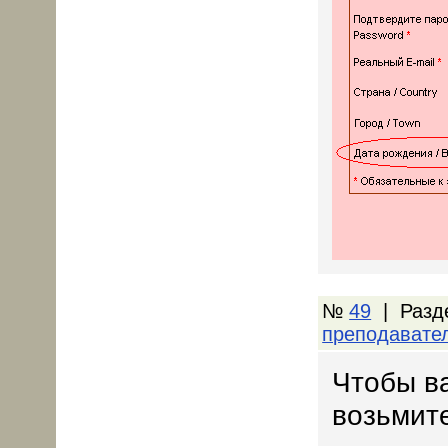
№
49
| Разд
преподавате
Чтобы в
возьмит