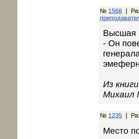
№
1568
| Ра
преподавате
Высшая 
- Он пов
генерала
эмеферн
Из книг
Михаил 
№
1235
| Ра
Место по