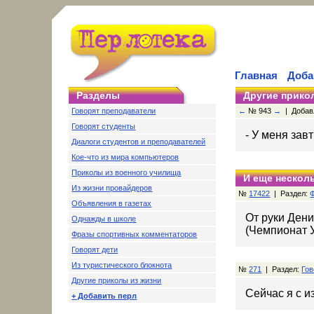
Главная
Доба
Разделы
Другие прико
Говорят преподаватели
←
№ 943
→
| Добавл
Говорят студенты
- У меня завт
Диалоги студентов и преподавателей
Кое-что из мира компьютеров
Приколы из военного училища
И еще несколь
Из жизни провайдеров
№
17422
| Раздел:
Объявления в газетах
От руки Дени
Однажды в школе
(Чемпионат 
Фразы спортивных комментаторов
Говорят дети
Из туристического блокнота
№
271
| Раздел:
Гов
Другие приколы из жизни
Сейчас я с 
+ Добавить перл