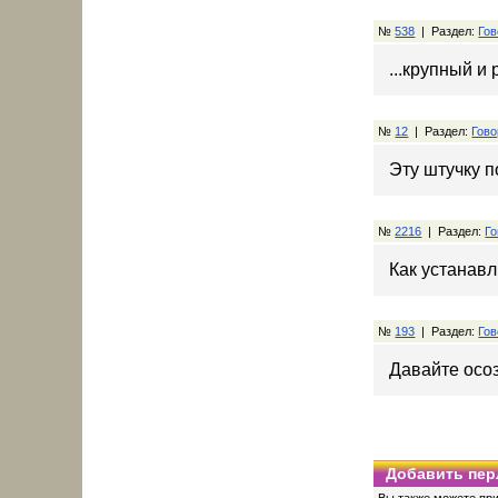
№
538
| Раздел:
Гов
...крупный и 
№
12
| Раздел:
Гово
Эту штучку 
№
2216
| Раздел:
Го
Как устанавл
№
193
| Раздел:
Гов
Давайте осоз
Добавить пер