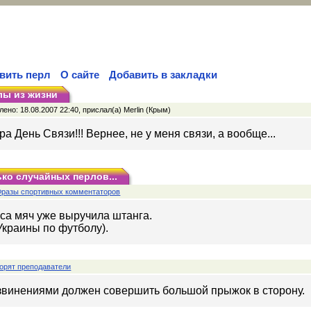
вить перл
О сайте
Добавить в закладки
лы из жизни
ено: 18.08.2007 22:40, прислал(а) Merlin (Крым)
ра День Связи!!! Вернее, не у меня связи, а вообще...
ко случайных перлов...
Фразы спортивных комментаторов
са мяч уже выручила штанга.
Украины по футболу).
орят преподаватели
извинениями должен совершить большой прыжок в сторону.