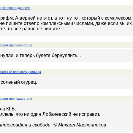
орят преподаватели
арифм. А верней не этот, а тот, ну тот, который с комплексом
не пишите ответ с комплексными числами, даже если вы их зн
те, то все равно не пишите...
ворят преподаватели
улли, и теперь будете бернуллить...
колы из военного училища
 соленый огурец.
ворят преподаватели
ла КГБ.
раллель, что ни один Лобачевский не исправит.
риптография и свобода" © Михаил Масленников