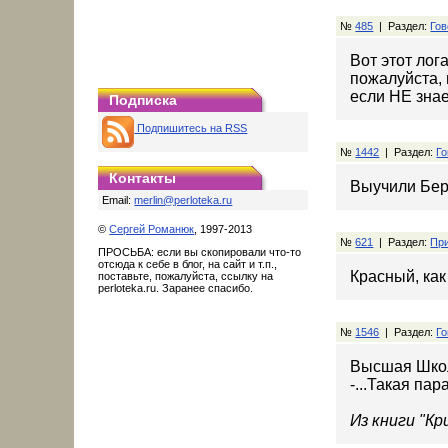
№
485
| Раздел:
Гов
Вот этот лог
пожалуйста, 
если НЕ знае
Подписка
Подпишитесь на RSS
№
1442
| Раздел:
Го
Контакты
Выучили Берн
Email:
merlin@perloteka.ru
©
Сергей Романюк
, 1997-2013
№
621
| Раздел:
При
ПРОСЬБА: если вы скопировали что-то
отсюда к себе в блог, на сайт и т.п.,
Красный, как
поставьте, пожалуйста, ссылку на
perloteka.ru. Заранее спасибо.
№
1546
| Раздел:
Го
Высшая Шко
-...Такая па
Из книги "К