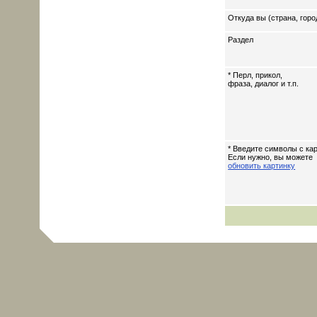
Откуда вы (страна, горо
Раздел
* Перл, прикол,
фраза, диалог и т.п.
* Введите символы с кар
Если нужно, вы можете
обновить картинку