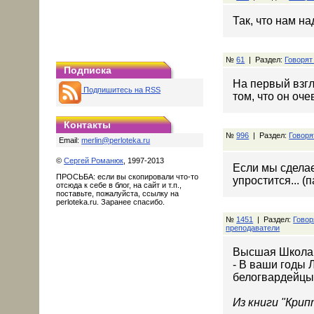
Так, что нам на
№
61
| Раздел:
Говорят
Подписка
На первый взгл
Подпишитесь на RSS
том, что он оче
Контакты
№
996
| Раздел:
Говоря
Email:
merlin@perloteka.ru
©
Сергей Романюк
, 1997-2013
Если мы сдела
ПРОСЬБА: если вы скопировали что-то
упростится... (
отсюда к себе в блог, на сайт и т.п.,
поставьте, пожалуйста, ссылку на
perloteka.ru. Заранее спасибо.
№
1451
| Раздел:
Говор
преподаватели
Высшая Школа
- В ваши годы 
белогвардейцы 
Из книги "Кри