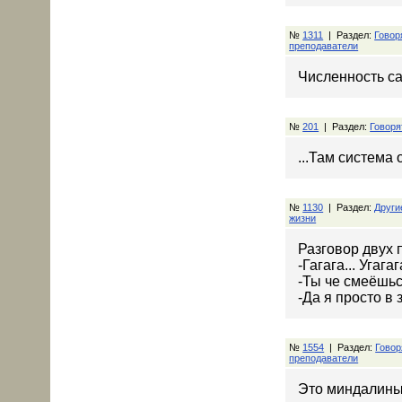
№
1311
| Раздел:
Говор
преподаватели
Численность са
№
201
| Раздел:
Говоря
...Там система 
№
1130
| Раздел:
Други
жизни
Разговор двух 
-Гагага... Угагаг
-Ты че смеёшьс
-Да я просто в
№
1554
| Раздел:
Говор
преподаватели
Это миндалины и