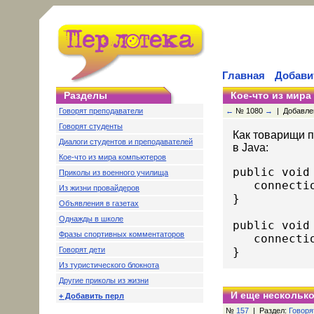
Главная
Добави
Разделы
Кое-что из мир
Говорят преподаватели
←
№ 1080
→
| Добавлено
Говорят студенты
Как товарищи 
Диалоги студентов и преподавателей
в Java:
Кое-что из мира компьютеров
public void
Приколы из военного училища
   connecti
Из жизни провайдеров
}

Объявления в газетах
Однажды в школе
public void
Фразы спортивных комментаторов
   connecti
Говорят дети
Из туристического блокнота
Другие приколы из жизни
И еще несколько
+ Добавить перл
№
157
| Раздел:
Говоря