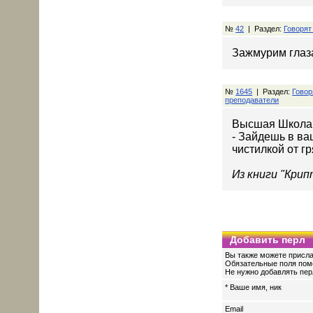
№
42
| Раздел:
Говорят
Зажмурим глаза
№
1645
| Раздел:
Говор
преподаватели
Высшая Школа
- Зайдешь в ва
чистилкой от г
Из книги "Кри
Добавить перл
Вы также можете присла
Обязательные поля пом
Не нужно добавлять перл
* Ваше имя, ник
Email