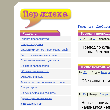
Главная
Добави
Разделы
Говорят препод
Говорят преподаватели
←
№ 1168
→
| Добавлен
Говорят студенты
Препод по куль
Диалоги студентов и преподавателей
- ...она, болтл
Кое-что из мира компьютеров
Приколы из военного училища
Из жизни провайдеров
И еще несколько
Объявления в газетах
№
520
| Раздел:
Говоря
Однажды в школе
Обезьяны - они
Фразы спортивных комментаторов
Говорят дети
Из туристического блокнота
№
73
| Раздел:
Говорят
Другие приколы из жизни
Нельзя понимат
+ Добавить перл
начинается не