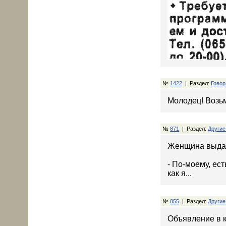
№
1422
| Раздел:
Говор
Молодец! Возьм
№
871
| Раздел:
Другие
Женщина выда
- По-моему, ес
как я...
№
855
| Раздел:
Другие
Объявление в к