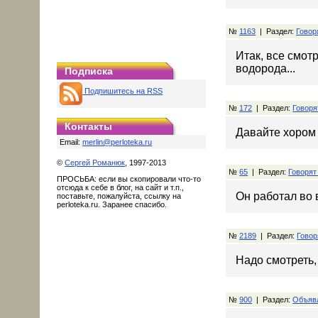
№
1163
| Раздел:
Говор
Итак, все смот
водорода...
Подписка
Подпишитесь на RSS
№
172
| Раздел:
Говоря
Контакты
Давайте хором 
Email:
merlin@perloteka.ru
©
Сергей Романюк
, 1997-2013
№
65
| Раздел:
Говорят
ПРОСЬБА: если вы скопировали что-то
отсюда к себе в блог, на сайт и т.п.,
Он работал во 
поставьте, пожалуйста, ссылку на
perloteka.ru. Заранее спасибо.
№
2189
| Раздел:
Говор
Надо смотреть, 
№
900
| Раздел:
Объявл