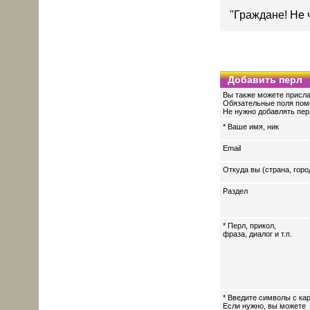
"Граждане! Не 
Добавить перл
Вы также можете присла
Обязательные поля пом
Не нужно добавлять перл
* Ваше имя, ник
Email
Откуда вы (страна, горо
Раздел
* Перл, прикол,
фраза, диалог и т.п.
* Введите символы с кар
Если нужно, вы можете