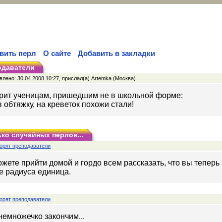
вить перл
О сайте
Добавить в закладки
одаватели
лено: 30.04.2008 10:27, прислал(а) Artemka (Москва)
орит ученицам, пришедшим не в школьной форме:
в обтяжку, на креветок похожи стали!
ко случайных перлов...
орят преподаватели
жете прийти домой и гордо всем рассказать, что вы теперь 
ге радиуса единица.
орят преподаватели
немножечко закончим...