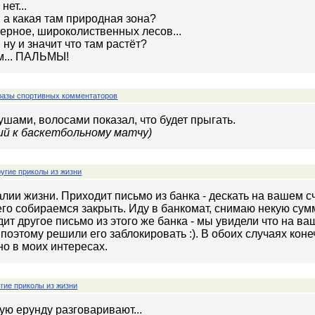
нет...
 а какая там природная зона?
ерное, широколиственных лесов...
 ну и значит что там растёт?
м... ПАЛЬМЫ!
разы спортивных комментаторов
ушами, волосами показал, что будет прыгать.
й к баскетбольному матчу)
угие приколы из жизни
лии жизни. Приходит письмо из банка - дескать на вашем с
го собираемся закрыть. Иду в банкомат, снимаю некую сумму
ит другое письмо из этого же банка - мы увидели что на в
 поэтому решили его заблокировать :). В обоих случаях кон
о в моих интересах.
гие приколы из жизни
кую ерунду разговаривают...