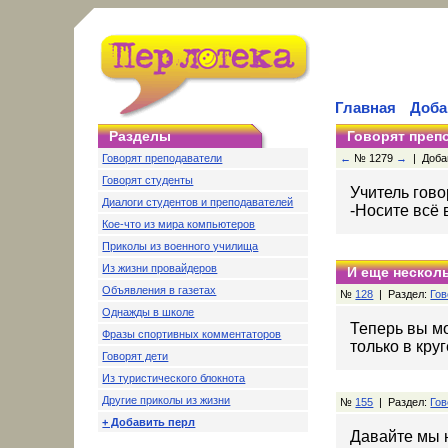
Главная
Доба
Разделы
Говорят преп
Говорят преподаватели
←
№ 1279
→
| Добав
Говорят студенты
Учитель гов
Диалоги студентов и преподавателей
-Носите всё 
Кое-что из мира компьютеров
Приколы из военного училища
Из жизни провайдеров
И еще несколь
Объявления в газетах
№
128
| Раздел:
Гов
Однажды в школе
Теперь вы мо
Фразы спортивных комментаторов
только в кру
Говорят дети
Из туристического блокнота
Другие приколы из жизни
№
155
| Раздел:
Гов
+ Добавить перл
Давайте мы 