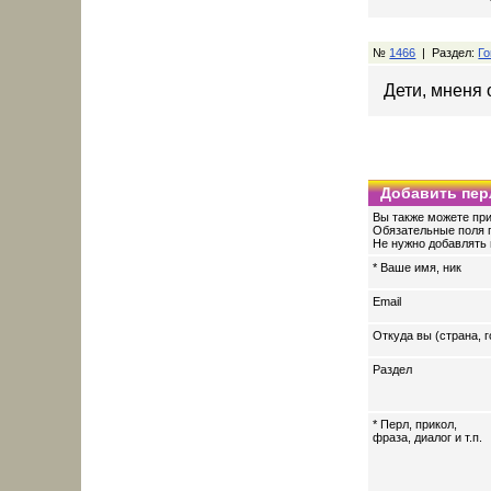
№
1466
| Раздел:
Го
Дети, мненя 
Добавить пер
Вы также можете при
Обязательные поля 
Не нужно добавлять 
* Ваше имя, ник
Email
Откуда вы (страна, г
Раздел
* Перл, прикол,
фраза, диалог и т.п.