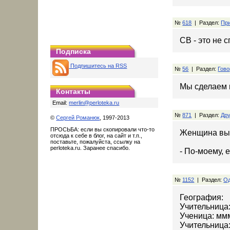
№
618
| Раздел:
При
СВ - это не 
Подписка
Подпишитесь на RSS
№
56
| Раздел:
Гово
Мы сделаем в
Контакты
Email:
merlin@perloteka.ru
№
871
| Раздел:
Дру
©
Сергей Романюк
, 1997-2013
ПРОСЬБА: если вы скопировали что-то
Женщина вы
отсюда к себе в блог, на сайт и т.п.,
поставьте, пожалуйста, ссылку на
perloteka.ru. Заранее спасибо.
- По-моему, 
№
1152
| Раздел:
Од
География:
Учительница
Ученица: ммм
Учительница: