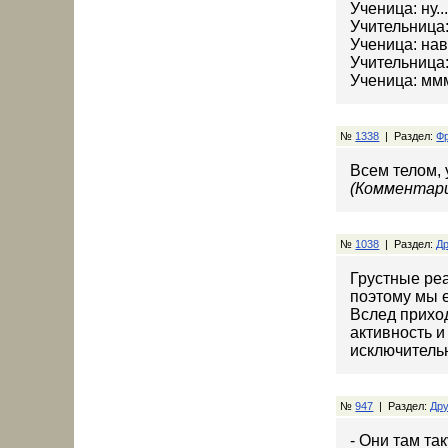
Ученица: ну... 
Учительница:
Ученица: нав
Учительница:
Ученица: мм
№
1338
| Раздел:
Ф
Всем телом, 
(Комментари
№
1038
| Раздел:
Др
Грустные реа
поэтому мы е
Вслед приход
активность и
исключительн
№
947
| Раздел:
Дру
- Они там та