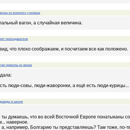
колы из военного училища
спальный вагон, а случайная величина.
рят преподаватели
ид, что плохо соображаем, и посчитаем все как положено.
гие приколы из жизни
дала:
есть люди-совы, люди-жаворонки, а ещё есть люди-курицы... к
нажды в школе
: ты думаешь, что во всей Восточной Европе понатыканы со
... наверное.
 а, например, Болгарию ты представляешь? Там тоже, по-тв