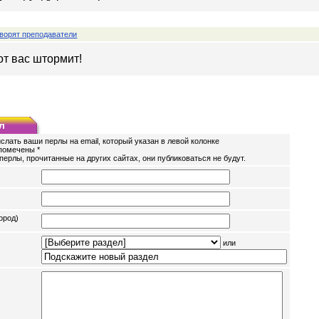
ворят преподаватели
от вас штормит!
л
слать ваши перлы на email, который указан в левой колонке
помечены *
перлы, прочитанные на других сайтах, они публиковаться не будут.
ород)
или