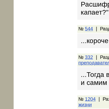
Расшифр
капает?"
№
544
| Раз
...короч
№
332
| Раз
преподавате
...Тогда
и самим 
№
1204
| Ра
жизни