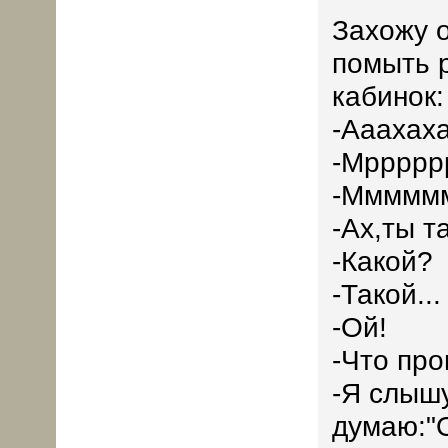
Захожу 
помыть р
кабинок:
-Ааахаха
-Мррррр
-Мммммм
-Ах,ты та
-Какой?
-Такой...
-Ой!
-Что пр
-Я слышу
думаю:"О