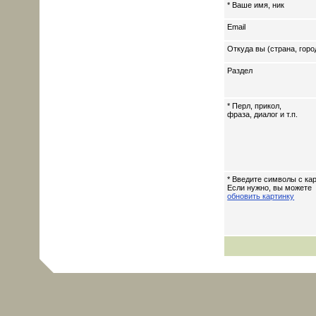
* Ваше имя, ник
Email
Откуда вы (страна, горо
Раздел
* Перл, прикол,
фраза, диалог и т.п.
* Введите символы с кар
Если нужно, вы можете
обновить картинку