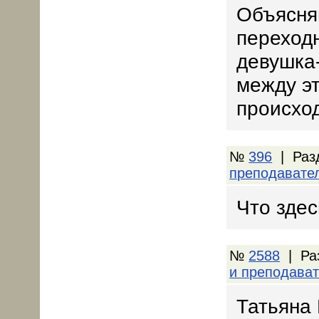
Объясня
переход
девушка
между э
происхо
№
396
| Раз
преподавате
Что здес
№
2588
| Ра
и преподава
Татьяна 