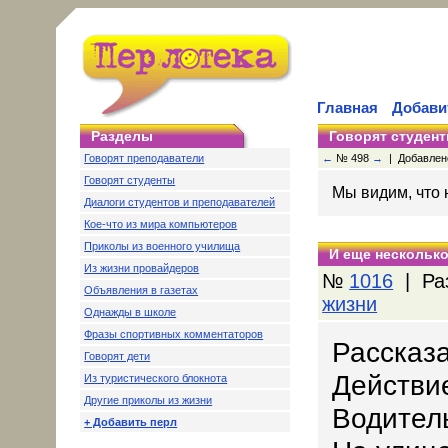
Главная
Добави
Разделы
Говорят студен
Говорят преподаватели
←
№ 498
→
| Добавлено:
Говорят студенты
Мы видим, что 
Диалоги студентов и преподавателей
Кое-что из мира компьютеров
Приколы из военного училища
И еще несколько
Из жизни провайдеров
№
1016
| Ра
Объявления в газетах
жизни
Однажды в школе
Фразы спортивных комментаторов
Рассказа
Говорят дети
Действи
Из туристического блокнота
Другие приколы из жизни
Водитель
+ Добавить перл