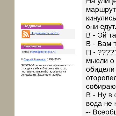
На улице
маршрут
кинулись
они едут
Подписка
В - Эй та
Подпишитесь на RSS
В - Вам 
Контакты
П - ???
Email:
merlin@perloteka.ru
мысли о 
©
Сергей Романюк
, 1997-2013
ПРОСЬБА: если вы скопировали что-то
обидели 
отсюда к себе в блог, на сайт и т.п.,
поставьте, пожалуйста, ссылку на
perloteka.ru. Заранее спасибо.
оторопе
собирают
В - Ну в
вода не 
-- Всеоб