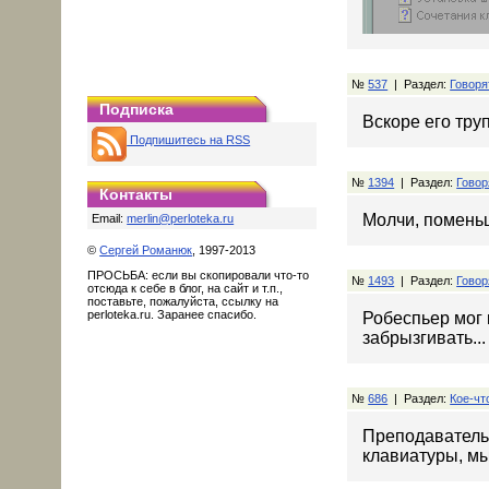
№
537
| Раздел:
Говоря
Подписка
Вскоре его тру
Подпишитесь на RSS
№
1394
| Раздел:
Говор
Контакты
Молчи, поменьш
Email:
merlin@perloteka.ru
©
Сергей Романюк
, 1997-2013
ПРОСЬБА: если вы скопировали что-то
№
1493
| Раздел:
Говор
отсюда к себе в блог, на сайт и т.п.,
поставьте, пожалуйста, ссылку на
perloteka.ru. Заранее спасибо.
Робеспьер мог к
забрызгивать...
№
686
| Раздел:
Кое-чт
Преподаватель: 
клавиатуры, мы