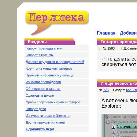
Главная
Добави
Разделы
Говорят препод
Говорят преподаватели
←
№ 1583
→
| Добавлен
Говорят студенты
- Что делать, 
Диалоги студентов и преподавателей
свернуться вот
Кое-что из мира компьютеров
Приколы из военного училища
Из жизни провайдеров
И еще несколько
Объявления в газетах
№
723
| Раздел:
Кое-чт
Однажды в школе
А вот очень лю
Фразы спортивных комментаторов
Explorer:
Говорят дети
Из туристического блокнота
Другие приколы из жизни
+ Добавить перл