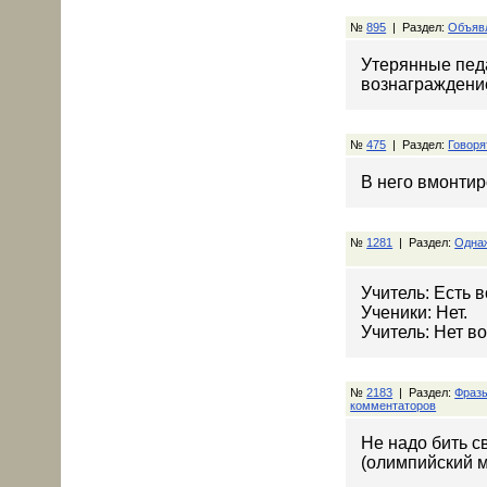
№
895
| Раздел:
Объявл
Утерянные педа
вознаграждени
№
475
| Раздел:
Говоря
В него вмонтир
№
1281
| Раздел:
Одна
Учитель: Есть
Ученики: Нет.
Учитель: Нет в
№
2183
| Раздел:
Фраз
комментаторов
Не надо бить св
(олимпийский м