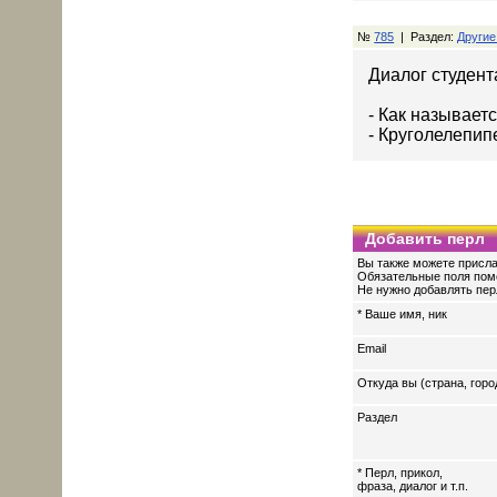
№
785
| Раздел:
Другие
Диалог студент
- Как называет
- Круголелепип
Добавить перл
Вы также можете присла
Обязательные поля пом
Не нужно добавлять перл
* Ваше имя, ник
Email
Откуда вы (страна, горо
Раздел
* Перл, прикол,
фраза, диалог и т.п.