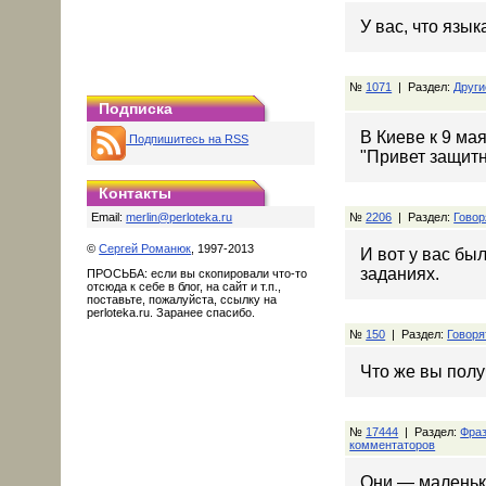
У вас, что язык
№
1071
| Раздел:
Други
Подписка
В Киеве к 9 ма
Подпишитесь на RSS
"Привет защитн
Контакты
Email:
merlin@perloteka.ru
№
2206
| Раздел:
Говор
©
Сергей Романюк
, 1997-2013
И вот у вас бы
заданиях.
ПРОСЬБА: если вы скопировали что-то
отсюда к себе в блог, на сайт и т.п.,
поставьте, пожалуйста, ссылку на
perloteka.ru. Заранее спасибо.
№
150
| Раздел:
Говоря
Что же вы полу
№
17444
| Раздел:
Фра
комментаторов
Они — маленька