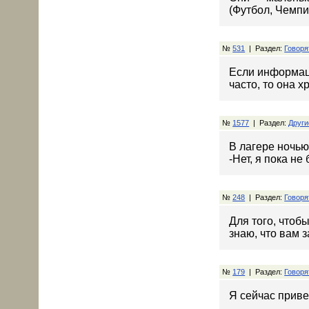
(Футбол, Чемпи
№
531
| Раздел:
Говоря
Если информаци
часто, то она х
№
1577
| Раздел:
Други
В лагере ночью
-Нет, я пока не
№
248
| Раздел:
Говоря
Для того, чтобы
знаю, что вам з
№
179
| Раздел:
Говоря
Я сейчас прив