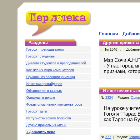
Главная
Добави
Разделы
Другие приколы
Говорят преподаватели
←
№ 1646
→
| Добавлено
Говорят студенты
Мэр Сочи А.Н.
Диалоги студентов и преподавателей
- У нас город 
Кое-что из мира компьютеров
признаки, котор
Приколы из военного училища
Из жизни провайдеров
И еще несколько
Объявления в газетах
Однажды в школе
№
2334
| Раздел:
Одна
Фразы спортивных комментаторов
На уроке учите
Говорят дети
Гоголя "Тарас Б
Из туристического блокнота
как Тарас на Б
Другие приколы из жизни
+ Добавить перл
№
377
| Раздел:
Говоря