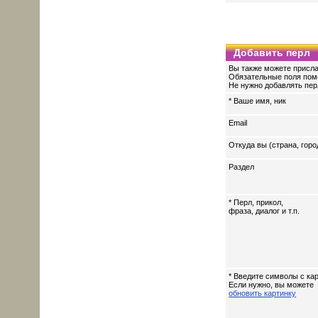
Добавить перл
Вы также можете присла
Обязательные поля пом
Не нужно добавлять перл
* Ваше имя, ник
Email
Откуда вы (страна, горо
Раздел
* Перл, прикол,
фраза, диалог и т.п.
* Введите символы с кар
Если нужно, вы можете
обновить картинку