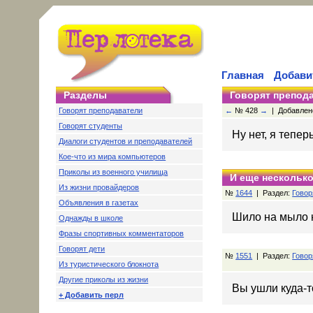
Главная
Добави
Разделы
Говорят препод
Говорят преподаватели
←
№ 428
→
| Добавлено:
Говорят студенты
Ну нет, я тепер
Диалоги студентов и преподавателей
Кое-что из мира компьютеров
Приколы из военного училища
И еще несколько
Из жизни провайдеров
№
1644
| Раздел:
Говор
Объявления в газетах
Шило на мыло 
Однажды в школе
Фразы спортивных комментаторов
Говорят дети
№
1551
| Раздел:
Говор
Из туристического блокнота
Другие приколы из жизни
Вы ушли куда-т
+ Добавить перл