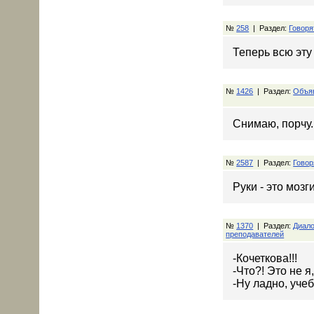
№
258
| Раздел:
Говоря
Теперь всю эту 
№
1426
| Раздел:
Объяв
Снимаю, порчу.
№
2587
| Раздел:
Говор
Руки - это моз
№
1370
| Раздел:
Диало
преподавателей
-Кочеткова!!!
-Что?! Это не я
-Ну ладно, учеб