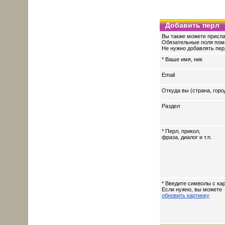
Добавить перл
Вы также можете присла
Обязательные поля пом
Не нужно добавлять перл
* Ваше имя, ник
Email
Откуда вы (страна, горо
Раздел
* Перл, прикол,
фраза, диалог и т.п.
* Введите символы с кар
Если нужно, вы можете
обновить картинку