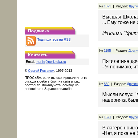
№
1623
| Раздел:
Други
Высшая Школа
... Ему тоже не
Подписка
Из книги "Кри
Подпишитесь на RSS
№
1195
| Раздел:
Други
Контакты
Пятилетняя доч
Email:
merlin@perloteka.ru
- Я понимаю, ч
©
Сергей Романюк
, 1997-2013
ПРОСЬБА: если вы скопировали что-то
отсюда к себе в блог, на сайт и т.п.,
№
869
| Раздел:
Другие
поставьте, пожалуйста, ссылку на
perloteka.ru. Заранее спасибо.
Мысли вслух: 
наверняка был
№
1577
| Раздел:
Други
В лагере ночью
-Нет, я пока не