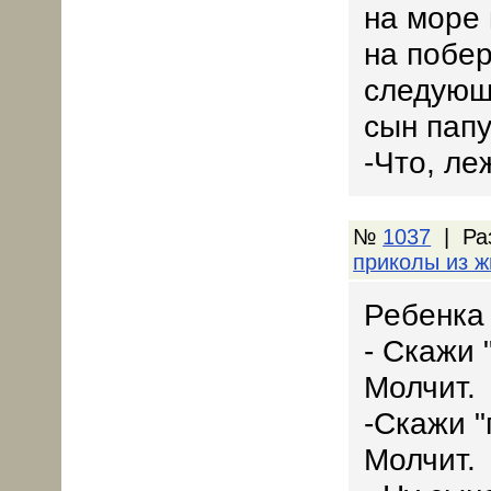
на море 
на побер
следующе
сын папу
-Что, ле
№
1037
| Ра
приколы из ж
Ребенка 
- Скажи 
Молчит.
-Скажи 
Молчит.