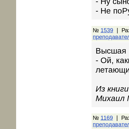
- Ну сын
- Не поР
№
1539
| Ра
преподавате
Высшая 
- Ой, ка
летающи
Из книг
Михаил 
№
1169
| Ра
преподавате