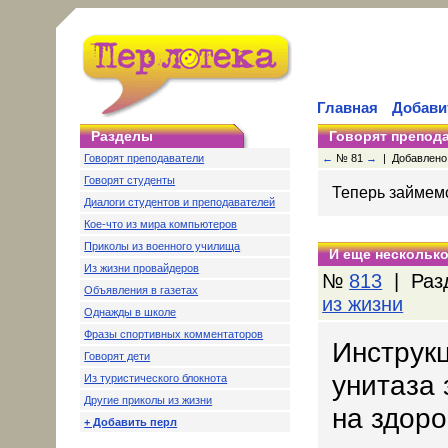
Главная
Добави
Разделы
Говорят препод
Говорят преподаватели
←
№ 81
→
| Добавлено: 
Говорят студенты
Теперь займем
Диалоги студентов и преподавателей
Кое-что из мира компьютеров
Приколы из военного училища
И еще несколько
Из жизни провайдеров
№
813
| Раз
Объявления в газетах
из жизни
Однажды в школе
Фразы спортивных комментаторов
Инструк
Говорят дети
унитаза 
Из туристического блокнота
Другие приколы из жизни
на здоро
+ Добавить перл