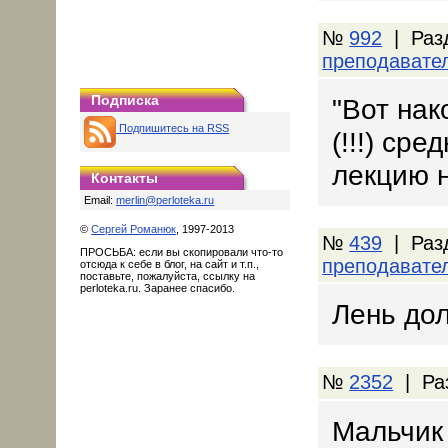
№
992
| Раз
преподавате
Подписка
"Вот нак
Подпишитесь на RSS
(!!!) сре
лекцию н
Контакты
Email:
merlin@perloteka.ru
©
Сергей Романюк
, 1997-2013
№
439
| Раз
ПРОСЬБА: если вы скопировали что-то
преподавате
отсюда к себе в блог, на сайт и т.п.,
поставьте, пожалуйста, ссылку на
perloteka.ru. Заранее спасибо.
Лень дол
№
2352
| Ра
Мальчик 