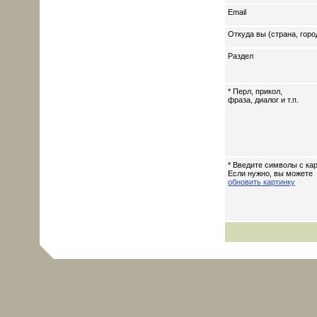
Email
Откуда вы (страна, горо
Раздел
* Перл, прикол,
фраза, диалог и т.п.
* Введите символы с кар
Если нужно, вы можете
обновить картинку