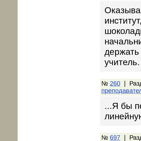
Оказывае
институт
шоколадк
начальн
держать 
учитель.
№
260
| Раз
преподавате
...Я бы 
линейну
№
697
| Раз