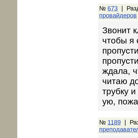
№
673
| Раз
провайдеров
Звонит к
чтобы я 
пропусти
пропусти
ждала, ч
читаю до
трубку и
ую, пожа
№
1189
| Ра
преподавате