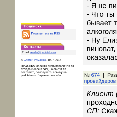
- Я не п
- Что ты
бывает т
Подписка
алкоголя
Подпишитесь на RSS
- Ну Ели
Контакты
виноват,
Email:
merlin@perloteka.ru
оказалас
©
Сергей Романюк
, 1997-2013
ПРОСЬБА: если вы скопировали что-то
отсюда к себе в блог, на сайт и т.п.,
поставьте, пожалуйста, ссылку на
№
674
| Раз
perloteka.ru. Заранее спасибо.
провайдеров
Клиент 
проходно
СП:
Скаж