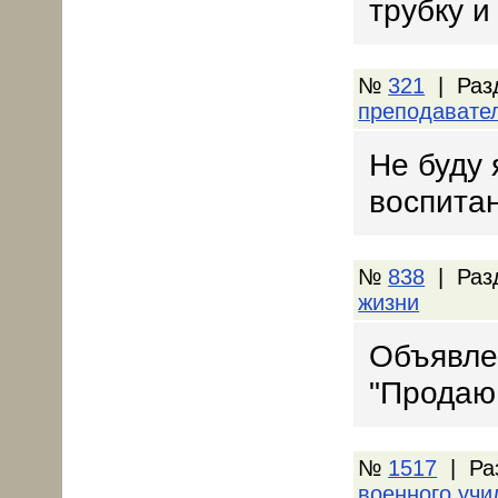
трубку и
№
321
| Раз
преподавате
Hе буду 
воспита
№
838
| Раз
жизни
Объявлен
"Продаю
№
1517
| Ра
военного уч