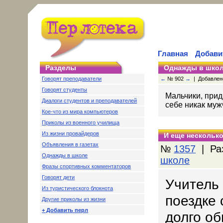
Главная
Добави
Разделы
Однажды в шко
Говорят преподаватели
←
№ 902
→
| Добавлено:
Говорят студенты
Мальчики, прид
Диалоги студентов и преподавателей
себе никак муж
Кое-что из мира компьютеров
Приколы из военного училища
Из жизни провайдеров
И еще несколько
Объявления в газетах
№
1357
| Ра
Однажды в школе
школе
Фразы спортивных комментаторов
Говорят дети
Учитель 
Из туристического блокнота
поездке 
Другие приколы из жизни
+ Добавить перл
долго об