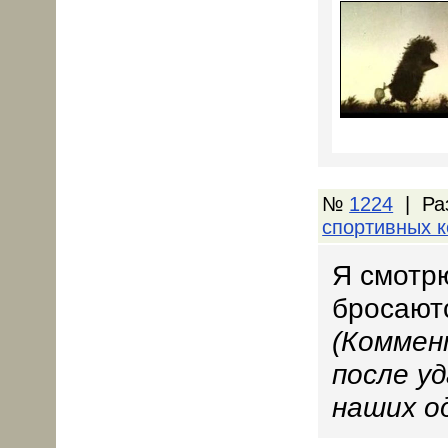
№
1224
| Ра
спортивных 
Я смотр
бросаютс
(Коммен
после у
наших о