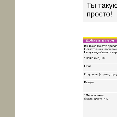
Ты такую
просто!
Добавить перл
Вы также можете присла
Обязательные поля пом
Не нужно добавлять перл
* Ваше имя, ник
Email
Откуда вы (страна, горо
Раздел
* Перл, прикол,
фраза, диалог и т.п.