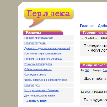
Главная
Доба
Разделы
Говорят преп
Говорят преподаватели
←
№ 1303
→
| Добав
Говорят студенты
Преподавател
Диалоги студентов и преподавателей
... и могут 
Кое-что из мира компьютеров
Приколы из военного училища
Из жизни провайдеров
И еще несколь
Объявления в газетах
№
366
| Раздел:
Гов
Однажды в школе
Щас я тебя в
Фразы спортивных комментаторов
Говорят дети
Из туристического блокнота
№
1096
| Раздел:
Го
Другие приколы из жизни
Ты в аудитор
+ Добавить перл