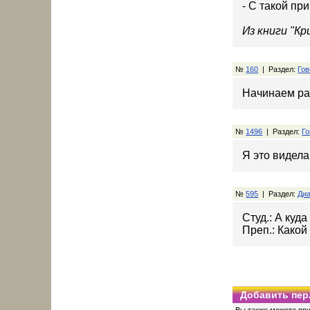
- С такой пр
Из книги "К
№
160
| Раздел:
Гов
Начинаем ра
№
1496
| Раздел:
Го
Я это видел
№
595
| Раздел:
Диа
Студ.: А куд
Преп.: Какой 
Добавить пер