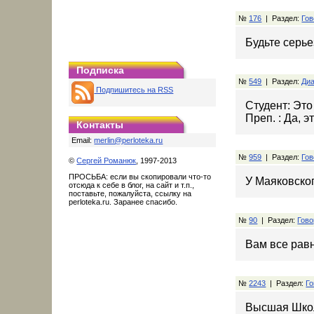
№
176
| Раздел:
Гов
Будьте серь
Подписка
№
549
| Раздел:
Диа
Подпишитесь на RSS
Студент: Эт
Преп. : Да, э
Контакты
Email:
merlin@perloteka.ru
№
959
| Раздел:
Гов
©
Сергей Романюк
, 1997-2013
ПРОСЬБА: если вы скопировали что-то
У Маяковско
отсюда к себе в блог, на сайт и т.п.,
поставьте, пожалуйста, ссылку на
perloteka.ru. Заранее спасибо.
№
90
| Раздел:
Гово
Вам все равн
№
2243
| Раздел:
Го
Высшая Шко