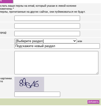
л
слать ваши перлы на email, который указан в левой колонке
помечены *
перлы, прочитанные на других сайтах, они публиковаться не будут.
ород)
или
 картинки.
ете