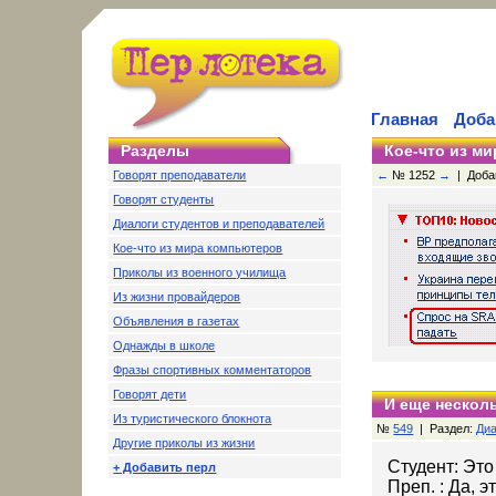
Главная
Доба
Разделы
Кое-что из м
Говорят преподаватели
←
№ 1252
→
| Добав
Говорят студенты
Диалоги студентов и преподавателей
Кое-что из мира компьютеров
Приколы из военного училища
Из жизни провайдеров
Объявления в газетах
Однажды в школе
Фразы спортивных комментаторов
Говорят дети
И еще несколь
Из туристического блокнота
№
549
| Раздел:
Диа
Другие приколы из жизни
Студент: Эт
+ Добавить перл
Преп. : Да, э