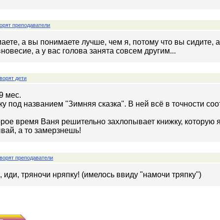
орят преподаватели
аете, а вы понимаете лучше, чем я, потому что вы сидите, а
новесие, а у вас голова занята совсем другим...
ворят дети
9 мес.
у под названием "Зимняя сказка". В ней всё в точности соот
орое время Ваня решительно захлопывает книжку, которую я
ывай, а то замерзнешь!
ворят преподаватели
 иди, тряночи нряпку! (имелось ввиду "намочи тряпку")