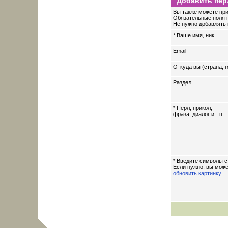
Добавить пер
Вы также можете при
Обязательные поля 
Не нужно добавлять 
* Ваше имя, ник
Email
Откуда вы (страна, г
Раздел
* Перл, прикол,
фраза, диалог и т.п.
* Введите символы с
Если нужно, вы мож
обновить картинку