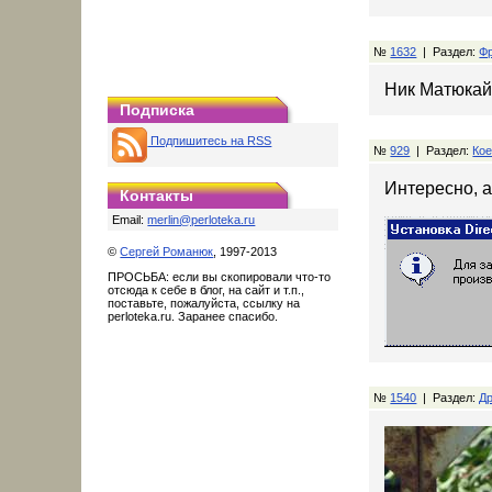
№
1632
| Раздел:
Ф
Ник Матюкай
Подписка
Подпишитесь на RSS
№
929
| Раздел:
Кое
Интересно, а
Контакты
Email:
merlin@perloteka.ru
©
Сергей Романюк
, 1997-2013
ПРОСЬБА: если вы скопировали что-то
отсюда к себе в блог, на сайт и т.п.,
поставьте, пожалуйста, ссылку на
perloteka.ru. Заранее спасибо.
№
1540
| Раздел:
Др