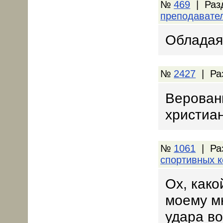
№
469
| Раз
преподавате
Обладая 
№
2427
| Ра
Верован
христиа
№
1061
| Ра
спортивных 
Ох, како
моему м
удара во