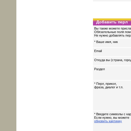
Добавить перл
Вы также можете присла
Обязательные поля пом
Не нужно добавлять перл
* Ваше имя, ник
Email
Откуда вы (страна, горо
Раздел
* Перл, прикол,
фраза, диалог и т.п.
* Введите символы с кар
Если нужно, вы можете
обновить картинку