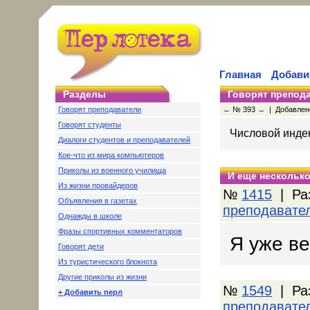
Главная
Добави
Разделы
Говорят препод
Говорят преподаватели
←
№ 393
→
| Добавлено:
Говорят студенты
Числовой инде
Диалоги студентов и преподавателей
Кое-что из мира компьютеров
Приколы из военного училища
И еще несколько
Из жизни провайдеров
№
1415
| Ра
Объявления в газетах
преподавате
Однажды в школе
Фразы спортивных комментаторов
Я уже ве
Говорят дети
Из туристического блокнота
Другие приколы из жизни
№
1549
| Ра
+ Добавить перл
преподавате