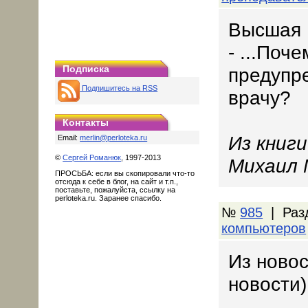
Высшая 
- ...Поч
Подписка
предупре
Подпишитесь на RSS
врачу?
Контакты
Из книг
Email:
merlin@perloteka.ru
©
Сергей Романюк
, 1997-2013
Михаил 
ПРОСЬБА: если вы скопировали что-то
отсюда к себе в блог, на сайт и т.п.,
поставьте, пожалуйста, ссылку на
perloteka.ru. Заранее спасибо.
№
985
| Раз
компьютеров
Из новос
новости)