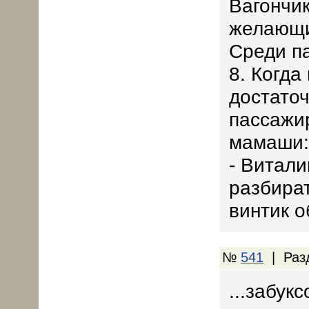
Вагончик
желающи
Среди па
8. Когда
достаточ
пассажи
мамаши
- Витали
разбират
винтик о
№
541
| Раз
...забукс