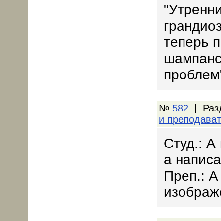
"Утренн
грандио
теперь 
шампанс
проблем
№
582
| Раз
и преподава
Студ.: А
а написа
Преп.: А
изображ