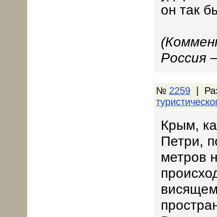
он так б
(Коммен
Россия 
№
2259
| Ра
туристическо
Крым, ка
Петри, 
метров 
происход
висящем
простра