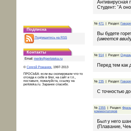
Антивирусная п
Студент: "А он
№
471
| Раздел:
Говоря
Подписка
Вы будете горе
Подпишитесь на RSS
(имеется ввиду
Контакты
№
914
| Раздел:
Однаж
Email:
merlin@perloteka.ru
Перед тем как д
©
Сергей Романюк
, 1997-2013
ПРОСЬБА: если вы скопировали что-то
отсюда к себе в блог, на сайт и т.п.,
поставьте, пожалуйста, ссылку на
№
235
| Раздел:
Говоря
perloteka.ru. Заранее спасибо.
С точностью до
№
2355
| Раздел:
Фраз
комментаторов
Был у него шан
(Плавание, Че