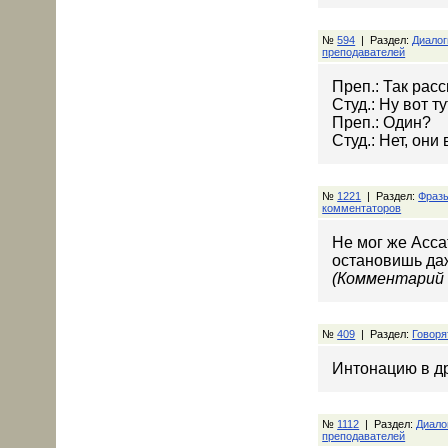
№
594
| Раздел:
Диалог
преподавателей
Преп.: Так рас
Студ.: Ну вот ту
Преп.: Один?
Студ.: Нет, они
№
1221
| Раздел:
Фраз
комментаторов
Не мог же Асс
остановишь да
(Комментарий 
№
409
| Раздел:
Говоря
Интонацию в др
№
1112
| Раздел:
Диало
преподавателей