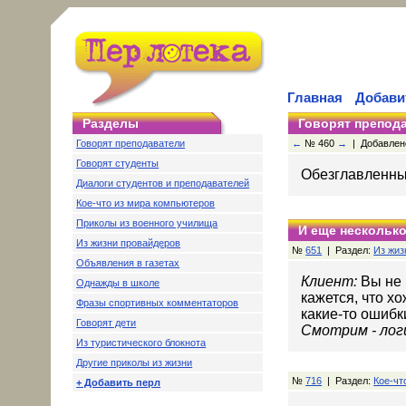
Главная
Добави
Разделы
Говорят препод
Говорят преподаватели
←
№ 460
→
| Добавлено:
Говорят студенты
Обезглавленны
Диалоги студентов и преподавателей
Кое-что из мира компьютеров
Приколы из военного училища
И еще несколько
Из жизни провайдеров
№
651
| Раздел:
Из жиз
Объявления в газетах
Клиент:
Вы не 
Однажды в школе
кажется, что хо
Фразы спортивных комментаторов
какие-то ошибк
Говорят дети
Смотрим - логи
Из туристического блокнота
Другие приколы из жизни
№
716
| Раздел:
Кое-чт
+ Добавить перл