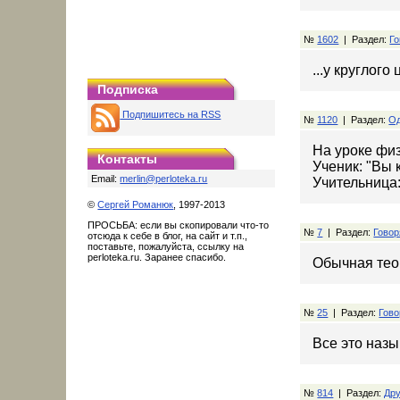
№
1602
| Раздел:
Го
...у круглого
Подписка
Подпишитесь на RSS
№
1120
| Раздел:
Од
На уроке физ
Контакты
Ученик: "Вы 
Email:
merlin@perloteka.ru
Учительница:
©
Сергей Романюк
, 1997-2013
ПРОСЬБА: если вы скопировали что-то
№
7
| Раздел:
Говор
отсюда к себе в блог, на сайт и т.п.,
поставьте, пожалуйста, ссылку на
perloteka.ru. Заранее спасибо.
Обычная теор
№
25
| Раздел:
Гово
Все это наз
№
814
| Раздел:
Дру