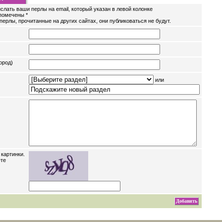
слать ваши перлы на email, который указан в левой колонке
помечены *
перлы, прочитанные на других сайтах, они публиковаться не будут.
ород)
или
 картинки.
ете