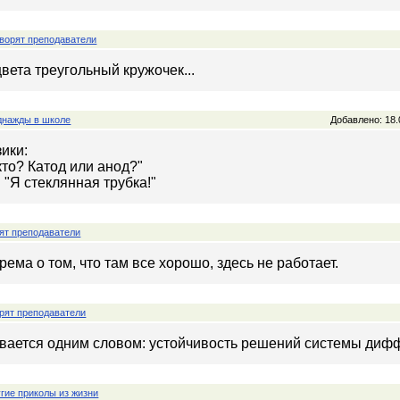
ворят преподаватели
 цвета треугольный кружочек...
нажды в школе
Добавлено: 18.
ики:
кто? Катод или анод?"
 "Я стеклянная трубка!"
ят преподаватели
ема о том, что там все хорошо, здесь не работает.
рят преподаватели
ывается одним словом: устойчивость решений системы ди
гие приколы из жизни