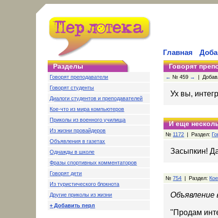
Главная
Доба
Разделы
Говорят преп
Говорят преподаватели
←
№ 459
→
| Добавл
Говорят студенты
Ух вы, интег
Диалоги студентов и преподавателей
Кое-что из мира компьютеров
Приколы из военного училища
И еще несколь
Из жизни провайдеров
№
1172
| Раздел:
Го
Объявления в газетах
Засыпкин! Да
Однажды в школе
Фразы спортивных комментаторов
Говорят дети
№
754
| Раздел:
Кое
Из туристического блокнота
Объявление 
Другие приколы из жизни
+ Добавить перл
"Продам инт