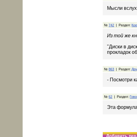
Мысли вслух:
№
742
| Раздел:
Кое
Из той же кн
"Диски в дис
прокладок о
№
863
| Раздел:
Дру
- Посмотри ка
№
62
| Раздел:
Гово
Эта формула 
Добавить пер