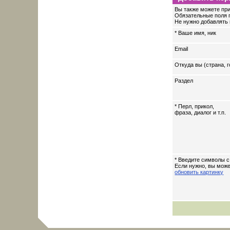
Вы также можете при
Обязательные поля 
Не нужно добавлять 
* Ваше имя, ник
Email
Откуда вы (страна, г
Раздел
* Перл, прикол,
фраза, диалог и т.п.
* Введите символы с
Если нужно, вы мож
обновить картинку