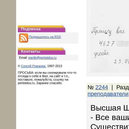
Подписка
Подпишитесь на RSS
Контакты
Email:
merlin@perloteka.ru
©
Сергей Романюк
, 1997-2013
ПРОСЬБА: если вы скопировали что-то
отсюда к себе в блог, на сайт и т.п.,
поставьте, пожалуйста, ссылку на
perloteka.ru. Заранее спасибо.
№
2244
| Разд
преподаватели
Высшая Ш
- Все ваш
Существит