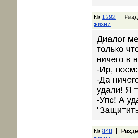
№
1292
| Разд
жизни
Диалог ме
только чт
ничего в 
-Ир, посм
-Да ничег
удали! Я т
-Упс! А у
"Защитить
№
848
| Разде