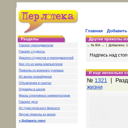
Главная
Добавить
Разделы
Другие приколы из
Говорят преподаватели
←
№ 804
→
| Добавлено: 16
Говорят студенты
Надпись над стоп-
Диалоги студентов и преподавателей
Кое-что из мира компьютеров
Приколы из военного училища
И еще несколько с
Из жизни провайдеров
№
1321
| Разд
Объявления в газетах
жизни
Однажды в школе
Фразы спортивных комментаторов
Говорят дети
Из туристического блокнота
Другие приколы из жизни
+ Добавить перл