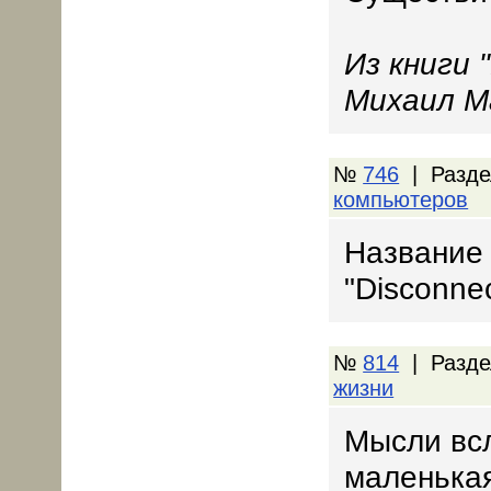
Из книги 
Михаил М
№
746
| Разде
компьютеров
Название
"Disconne
№
814
| Разде
жизни
Мысли всл
маленькая