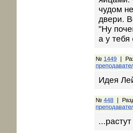
чудом н
двери. В
"Ну поче
а у тебя
№
1449
| Ра
преподавате
Идея Лей
№
448
| Раз
преподавате
...расту