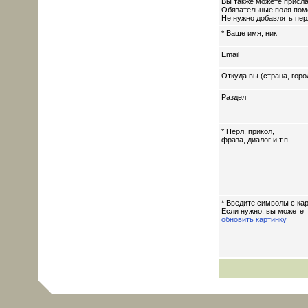
Вы также можете присла
Обязательные поля пом
Не нужно добавлять перл
* Ваше имя, ник
Email
Откуда вы (страна, горо
Раздел
* Перл, прикол,
фраза, диалог и т.п.
* Введите символы с кар
Если нужно, вы можете
обновить картинку