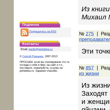
Из книг
Михаил 
Подписка
Подпишитесь на RSS
№
275
| Раз
преподавате
Контакты
Эти точк
Email:
merlin@perloteka.ru
©
Сергей Романюк
, 1997-2013
ПРОСЬБА: если вы скопировали что-то
отсюда к себе в блог, на сайт и т.п.,
№
857
| Раз
поставьте, пожалуйста, ссылку на
perloteka.ru. Заранее спасибо.
из жизни
Из жизни
Заходят
и женщин
яйцами. 