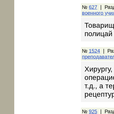
№
627
| Раз
военного уч
Товарищ 
полицай
№
1524
| Ра
преподавате
Хирургу,
операцио
т.д., а т
рецептур
№
925
| Раз