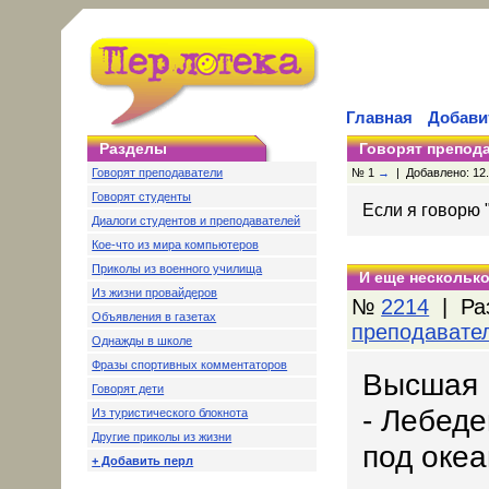
Главная
Добави
Разделы
Говорят препод
Говорят преподаватели
№ 1
→
| Добавлено: 12.0
Говорят студенты
Если я говорю "
Диалоги студентов и преподавателей
Кое-что из мира компьютеров
Приколы из военного училища
И еще несколько
Из жизни провайдеров
№
2214
| Ра
Объявления в газетах
преподавате
Однажды в школе
Фразы спортивных комментаторов
Высшая 
Говорят дети
- Лебеде
Из туристического блокнота
Другие приколы из жизни
под океа
+ Добавить перл