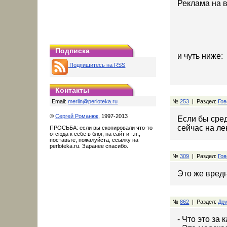
Реклама на в
Подписка
и чуть ниже:
Подпишитесь на RSS
Контакты
Email:
merlin@perloteka.ru
№
253
| Раздел:
Гов
©
Сергей Романюк
, 1997-2013
Если бы сред
сейчас на ле
ПРОСЬБА: если вы скопировали что-то
отсюда к себе в блог, на сайт и т.п.,
поставьте, пожалуйста, ссылку на
perloteka.ru. Заранее спасибо.
№
309
| Раздел:
Гов
Это же вредн
№
862
| Раздел:
Дру
- Что это за 