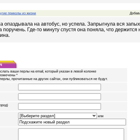
угие приколы из жизни
Добавл
га опаздывала на автобус, но успела. Запрыгнула вся запых
а поручень. Где-то минуту спустя она поняла, что держится 
ина.
л
слать ваши перлы на email, который указан в левой колонке
помечены *
перлы, прочитанные на других сайтах, они публиковаться не будут.
ород)
или