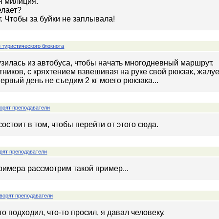
я милиция.
елает?
т. Чтобы за буйки не заплывала!
 туристического блокнота
зилась из автобуса, чтобы начать многодневный маршрут.
тников, с кряхтением взвешивая на руке свой рюкзак, жалуе
первый день не съедим 2 кг моего рюкзака...
орят преподаватели
состоит в том, чтобы перейти от этого сюда.
рят преподаватели
римера рассмотрим такой пример...
ворят преподаватели
-то подходил, что-то просил, я давал человеку.