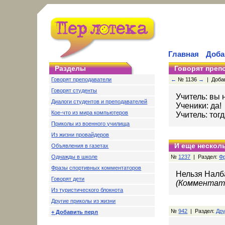
Главная
Доба
Разделы
Говорят преп
Говорят преподаватели
←
№ 1136
→
| Добав
Говорят студенты
Учитель: вы
Диалоги студентов и преподавателей
Ученики: да!
Кое-что из мира компьютеров
Учитель: тог
Приколы из военного училища
Из жизни провайдеров
И еще несколь
Объявления в газетах
Однажды в школе
№
1237
| Раздел:
Ф
Фразы спортивных комментаторов
Нельзя Налб
Говорят дети
(Комментато
Из туристического блокнота
Другие приколы из жизни
№
942
| Раздел:
Дру
+ Добавить перл