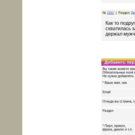
№
1161
| Раздел:
Др
Как то подру
схватилась з
держал мужч
Добавить пер
Вы также можете при
Обязательные поля 
Не нужно добавлять 
* Ваше имя, ник
Email
Откуда вы (страна, г
Раздел
* Перл, прикол,
фраза, диалог и т.п.