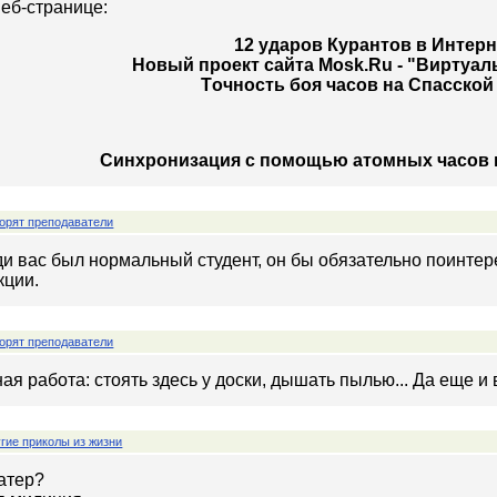
еб-странице:
12 ударов Курантов в Интер
Hовый проект сайта Mosk.Ru - "Виртуа
Tочность боя часов на Спасской
Cинхронизация c помощью атомных часов в
орят преподаватели
и вас был нормальный студент, он бы обязательно поинтер
кции.
орят преподаватели
ая работа: стоять здесь у доски, дышать пылью... Да еще и 
гие приколы из жизни
катер?