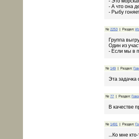
- Это морска
- А что она д
- Рыбу гоняе
№
2253
| Раздел:
Из
Группа выгру
Один из учас
- Если мы в 
№
149
| Раздел:
Гов
Эта задачка 
№
77
| Раздел:
Гово
В качестве п
№
1491
| Раздел:
Го
...Ко мне кто