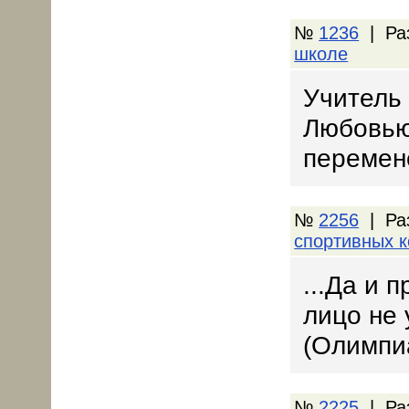
№
1236
| Ра
школе
Учитель 
Любовью
перемен
№
2256
| Ра
спортивных 
...Да и 
лицо не 
(Олимпи
№
2225
| Ра