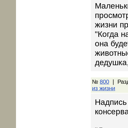
Маленьки
просмот
жизни пр
"Когда н
она буде
животны
дедушка,
№
800
| Раз
из жизни
Hадпись
консерв