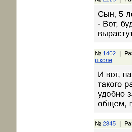
Сын, 5 л
- Вот, б
вырастут
№
1402
| Ра
школе
И вот, п
такого р
удобно з
общем, 
№
2345
| Ра