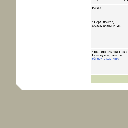
Раздел
* Перл, прикол,
фраза, диалог и т.п.
* Введите символы с кар
Если нужно, вы можете
обновить картинку