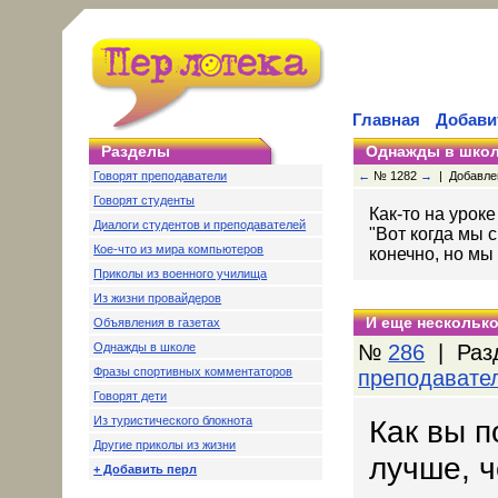
Главная
Добави
Разделы
Однажды в шко
Говорят преподаватели
←
№ 1282
→
| Добавлен
Говорят студенты
Как-то на урок
Диалоги студентов и преподавателей
"Вот когда мы с
Кое-что из мира компьютеров
конечно, но мы 
Приколы из военного училища
Из жизни провайдеров
И еще несколько
Объявления в газетах
Однажды в школе
№
286
| Раз
Фразы спортивных комментаторов
преподавате
Говорят дети
Из туристического блокнота
Как вы п
Другие приколы из жизни
лучше, ч
+ Добавить перл