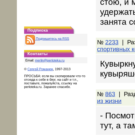
стою, и 
удержать
занята с
Подписка
Подпишитесь на RSS
№
2233
| Ра
спортивных 
Контакты
Email:
merlin@perloteka.ru
Кувыркн
©
Сергей Романюк
, 1997-2013
кувыряше
ПРОСЬБА: если вы скопировали что-то
отсюда к себе в блог, на сайт и т.п.,
поставьте, пожалуйста, ссылку на
perloteka.ru. Заранее спасибо.
№
863
| Раз
из жизни
- Посмот
тут, а та