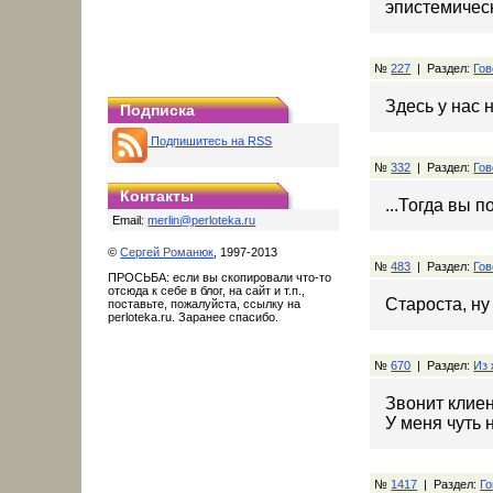
эпистемическ
№
227
| Раздел:
Гов
Здесь у нас 
Подписка
Подпишитесь на RSS
№
332
| Раздел:
Гов
Контакты
...Тогда вы 
Email:
merlin@perloteka.ru
©
Сергей Романюк
, 1997-2013
№
483
| Раздел:
Гов
ПРОСЬБА: если вы скопировали что-то
отсюда к себе в блог, на сайт и т.п.,
Староста, ну
поставьте, пожалуйста, ссылку на
perloteka.ru. Заранее спасибо.
№
670
| Раздел:
Из 
Звонит клиент
У меня чуть 
№
1417
| Раздел:
Го