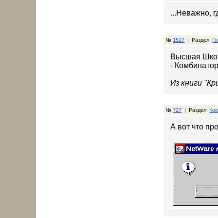
...Неважно, г
№
1527
| Раздел:
Го
Высшая Шко
- Комбинатор
Из книги "К
№
727
| Раздел:
Кое
А вот что пр