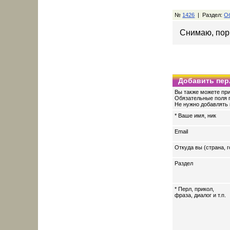
№
1426
| Раздел:
Об
Снимаю, пор
Добавить пер
Вы также можете при
Обязательные поля 
Не нужно добавлять 
* Ваше имя, ник
Email
Откуда вы (страна, г
Раздел
* Перл, прикол,
фраза, диалог и т.п.