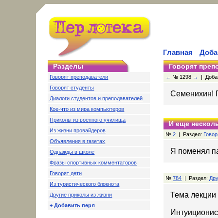
Главная
Доба
Разделы
Говорят преп
Говорят преподаватели
←
№ 1298
→
| Добав
Говорят студенты
Семенихин! 
Диалоги студентов и преподавателей
Кое-что из мира компьютеров
Приколы из военного училища
И еще несколь
Из жизни провайдеров
№
2
| Раздел:
Говор
Объявления в газетах
Я поменял па
Однажды в школе
Фразы спортивных комментаторов
Говорят дети
№
784
| Раздел:
Дру
Из туристического блокнота
Тема лекции 
Другие приколы из жизни
+ Добавить перл
Интуиционис