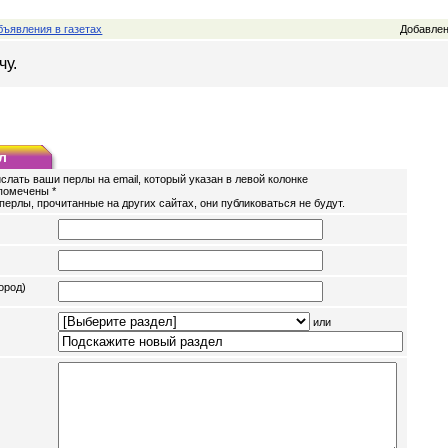
ъявления в газетах
Добавлен
чу.
л
слать ваши перлы на email, который указан в левой колонке
помечены *
перлы, прочитанные на других сайтах, они публиковаться не будут.
ород)
или