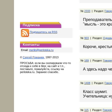
№
2333
| Раздел:
Говор
Преподаватель
"мысль - это к
Подписка
Подпишитесь на RSS
№
903
| Раздел:
Однаж
Контакты
Короче, кресть
Email:
merlin@perloteka.ru
©
Сергей Романюк
, 1997-2013
№
169
| Раздел:
Говоря
ПРОСЬБА: если вы скопировали что-то
отсюда к себе в блог, на сайт и т.п.,
А здесь надо ч
поставьте, пожалуйста, ссылку на
perloteka.ru. Заранее спасибо.
№
1408
| Раздел:
Говор
Класс шумит.
Учительница: н
№
115
| Раздел:
Говоря