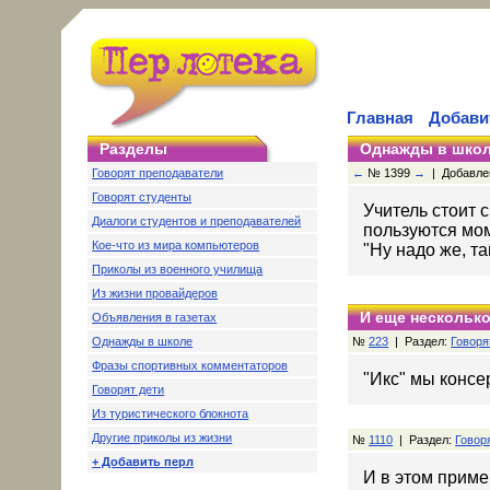
Главная
Добави
Разделы
Однажды в шко
Говорят преподаватели
←
№ 1399
→
| Добавлен
Говорят студенты
Учитель стоит 
Диалоги студентов и преподавателей
пользуются мом
Кое-что из мира компьютеров
"Ну надо же, та
Приколы из военного училища
Из жизни провайдеров
И еще несколько
Объявления в газетах
Однажды в школе
№
223
| Раздел:
Говоря
Фразы спортивных комментаторов
"Икс" мы конс
Говорят дети
Из туристического блокнота
Другие приколы из жизни
№
1110
| Раздел:
Говор
+ Добавить перл
И в этом пример