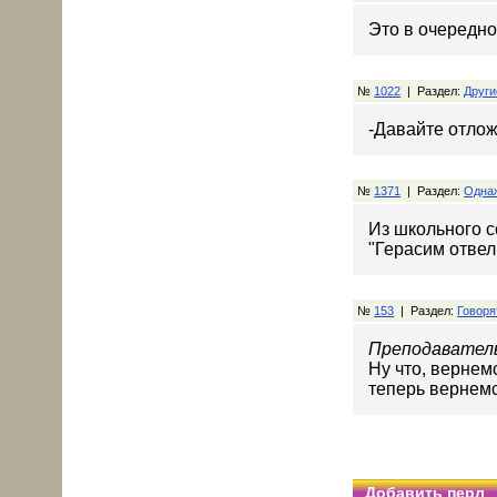
Это в очередной
№
1022
| Раздел:
Други
-Давайте отлож
№
1371
| Раздел:
Одна
Из школьного с
"Герасим отвел
№
153
| Раздел:
Говоря
Преподаватель
Ну что, вернем
теперь вернемс
Добавить перл