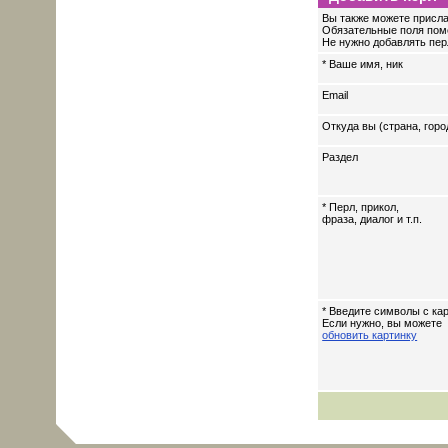
Вы также можете присла
Обязательные поля пом
Не нужно добавлять перл
* Ваше имя, ник
Email
Откуда вы (страна, горо
Раздел
* Перл, прикол,
фраза, диалог и т.п.
* Введите символы с кар
Если нужно, вы можете
обновить картинку