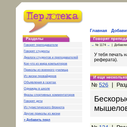
Главная
Добави
Разделы
Говорят препод
Говорят преподаватели
←
№ 1174
→
| Добавлено
Говорят студенты
У тебя печать н
Диалоги студентов и преподавателей
реферата).
Кое-что из мира компьютеров
Приколы из военного училища
Из жизни провайдеров
И еще несколько
Объявления в газетах
№
526
| Раз
Однажды в школе
Фразы спортивных комментаторов
Бескоры
Говорят дети
мышелов
Из туристического блокнота
Другие приколы из жизни
+ Добавить перл