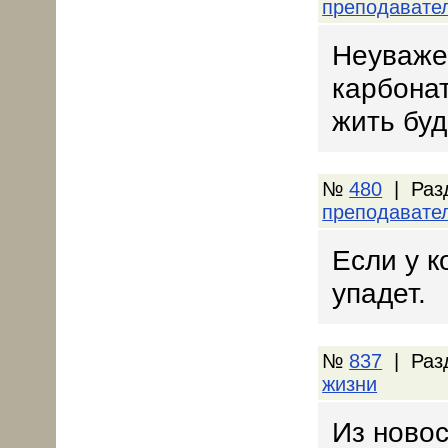
преподавате
Неуважен
карбонат
жить буд
№
480
| Раз
преподавате
Если у к
упадет.
№
837
| Раз
жизни
Из новос