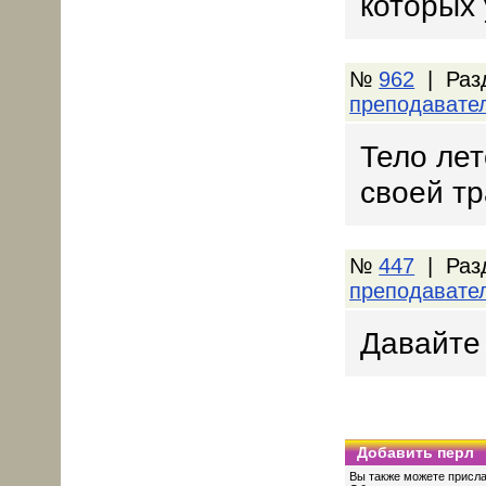
которых 
№
962
| Раз
преподавате
Тело лет
своей т
№
447
| Раз
преподавате
Давайте
Добавить перл
Вы также можете присла