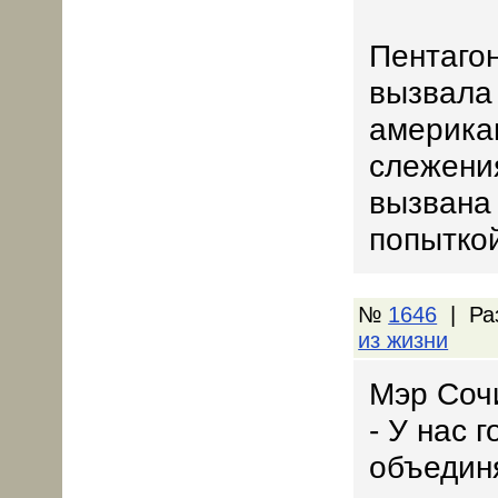
Пентаго
вызвала
америка
слежени
вызвана
попыткой
№
1646
| Ра
из жизни
Мэр Соч
- У нас 
объединя