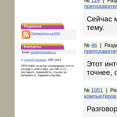
№
124
| Раз
преподавате
Сейчас 
тему.
Подписка
Подпишитесь на RSS
№
46
| Разд
Контакты
преподавате
Email:
merlin@perloteka.ru
©
Сергей Романюк
, 1997-2013
Этот инт
ПРОСЬБА: если вы скопировали что-то
отсюда к себе в блог, на сайт и т.п.,
точнее, 
поставьте, пожалуйста, ссылку на
perloteka.ru. Заранее спасибо.
№
1051
| Ра
компьютеров
Разговор