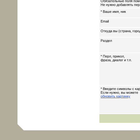
Обязательные поля пом
Не нужно добавлять перл
* Ваше имя, ник
Email
Откуда вы (страна, горо
Раздел
* Перл, прикол,
фраза, диалог и т.п.
* Введите символы с кар
Если нужно, вы можете
обновить картинку