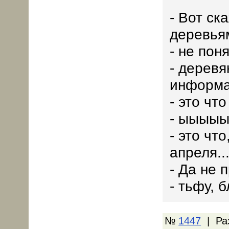
- Вот ск
деревья
- не поня
- деревя
информ
- это что
- ыыыыы,
- это чт
апреля..
- Да не 
- тьфу, б
№
1447
| Ра